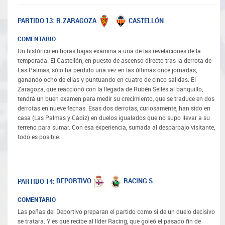
R.ZARAGOZA
CASTELLÓN
PARTIDO 13:
COMENTARIO
Un histórico en horas bajas examina a una de las revelaciones de la
temporada. El Castellón, en puesto de ascenso directo tras la derrota de
Las Palmas, sólo ha perdido una vez en las últimas once jornadas,
ganando ocho de ellas y puntuando en cuatro de cinco salidas. El
Zaragoza, que reaccionó con la llegada de Rubén Sellés al banquillo,
tendrá un buen examen para medir su crecimiento, que se traduce en dos
derrotas en nueve fechas. Esas dos derrotas, curiosamente, han sido en
casa (Las Palmas y Cádiz) en duelos igualados que no supo llevar a su
terreno para sumar. Con esa experiencia, sumada al desparpajo visitante,
todo es posible.
DEPORTIVO
RACING S.
PARTIDO 14:
COMENTARIO
Las peñas del Deportivo preparan el partido como si de un duelo decisivo
se tratara. Y es que recibe al líder Racing, que goleó el pasado fin de