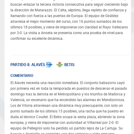
buscan enlazar la tercera victoria consecutiva para seguir creciendo bajo
la dirección de Matarazzo. El Celta, séptimo, llega repleto de confianza y
llamando con fuerza a las puertas de Europa. El equipo de Giráldez
atraviesa el mejor momento del curso, con 16 puntos sumados de los
últimos 18 posibles, y viene de imponerse con claridad al Rayo Vallecano
por 3-0. La visita a Anoeta se presenta como una prueba de nivel para
confirmar su excelente dinámica.
ALAVÉS
BETIS
PARTIDO 8:
COMENTARIO
El Alavés necesita una reacción inmediata. El conjunto babazorro cayó
por primera vez en toda la temporada en puestos de descenso el pasado
domingo tras la derrota en el Metropolitano y los triunfos de Mallorca y
Valencia, un escenario que ha encendido las alarmas en Mendizorroza.
Los de Vitoria atraviesan una dinámica muy preocupante, con solo un
punto sumado de los últimos 15 posibles, una racha que ha puesto en
duda al técnico Coudet. El Betis ocupa la sexta plaza, abriendo la zona
europea, y viene de imponerse con autoridad al Villarreal por 2-0. El
equipo de Pellegrini solo ha perdido un partido lejos de La Cartuja. Su