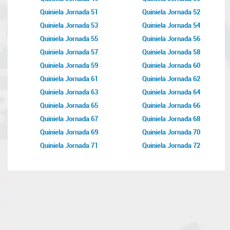
Quiniela Jornada 51
Quiniela Jornada 52
Quiniela Jornada 53
Quiniela Jornada 54
Quiniela Jornada 55
Quiniela Jornada 56
Quiniela Jornada 57
Quiniela Jornada 58
Quiniela Jornada 59
Quiniela Jornada 60
Quiniela Jornada 61
Quiniela Jornada 62
Quiniela Jornada 63
Quiniela Jornada 64
Quiniela Jornada 65
Quiniela Jornada 66
Quiniela Jornada 67
Quiniela Jornada 68
Quiniela Jornada 69
Quiniela Jornada 70
Quiniela Jornada 71
Quiniela Jornada 72