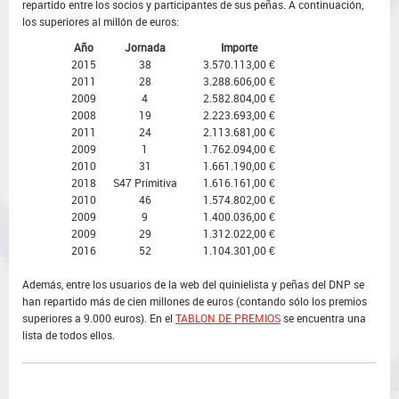
repartido entre los socios y participantes de sus peñas. A continuación,
los superiores al millón de euros:
Año
Jornada
Importe
2015
38
3.570.113,00 €
2011
28
3.288.606,00 €
2009
4
2.582.804,00 €
2008
19
2.223.693,00 €
2011
24
2.113.681,00 €
2009
1
1.762.094,00 €
2010
31
1.661.190,00 €
2018
S47 Primitiva
1.616.161,00 €
2010
46
1.574.802,00 €
2009
9
1.400.036,00 €
2009
29
1.312.022,00 €
2016
52
1.104.301,00 €
Además, entre los usuarios de la web del quinielista y peñas del DNP se
han repartido más de cien millones de euros (contando sólo los premios
superiores a 9.000 euros). En el
TABLON DE PREMIOS
se encuentra una
lista de todos ellos.