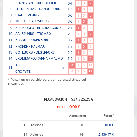
1
X
2
5
IF GNISTAN - KUPS KUOPIO
0-1
6
FREDRIKSTAD - SANDEFJORD
1-0
1
X
2
7
START - VIKING
0-3
1
X
2
8
MOLDE - SARPSBORG
3-3
1
X
2
1
X
2
9
KFUM OSLO - KRISTIANSUND
2-1
10
AALESUNDS - TROMSO
2-6
1
X
2
11
BRANN - ROSENBORG
3-2
1
X
2
1
X
2
12
HACKEN - KALMAR
1-1
13
GOTEBORG - DEGERFORS
2-0
1
X
2
14
BROMMAPOJKARNA - MALMO
1-2
1
X
2
0
1
2
M
AIK
15
0-3
0
1
2
M
ORGRYTE
* Pulsar en un partido para ver las estadísticas del
encuentro.
537.725,25 €
RECAUDACIÓN
0,00 €
BOTE
*
Acertantes
Euros
15
Aciertos
0
0,00 €
14
Aciertos
34
2.530,47 €