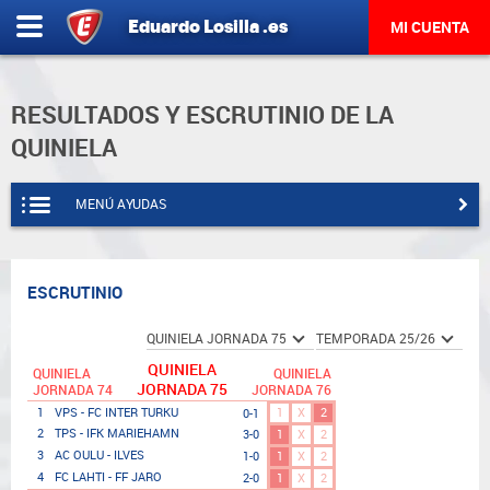
Eduardo
Losilla
.es
MI CUENTA
RESULTADOS Y ESCRUTINIO DE LA
QUINIELA
MENÚ AYUDAS
ESCRUTINIO
QUINIELA
QUINIELA
QUINIELA
JORNADA 75
JORNADA 74
JORNADA 76
1
X
2
1
VPS - FC INTER TURKU
0-1
2
TPS - IFK MARIEHAMN
3-0
1
X
2
3
AC OULU - ILVES
1-0
1
X
2
4
FC LAHTI - FF JARO
2-0
1
X
2