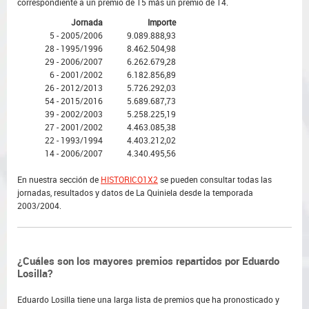
correspondiente a un premio de 15 más un premio de 14.
Jornada
Importe
5 - 2005/2006
9.089.888,93
28 - 1995/1996
8.462.504,98
29 - 2006/2007
6.262.679,28
6 - 2001/2002
6.182.856,89
26 - 2012/2013
5.726.292,03
54 - 2015/2016
5.689.687,73
39 - 2002/2003
5.258.225,19
27 - 2001/2002
4.463.085,38
22 - 1993/1994
4.403.212,02
14 - 2006/2007
4.340.495,56
En nuestra sección de
HISTORICO1X2
se pueden consultar todas las
jornadas, resultados y datos de La Quiniela desde la temporada
2003/2004.
¿Cuáles son los mayores premios repartidos por Eduardo
Losilla?
Eduardo Losilla tiene una larga lista de premios que ha pronosticado y