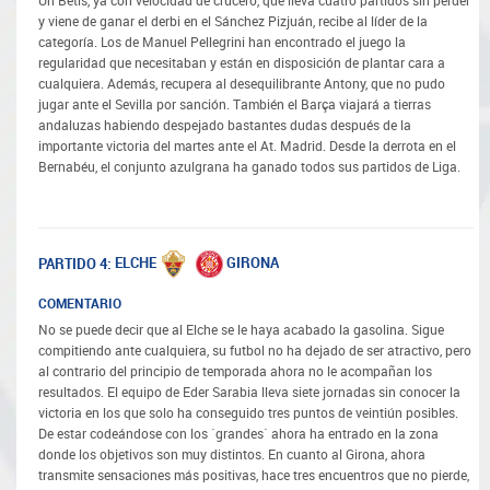
Un Betis, ya con velocidad de crucero, que lleva cuatro partidos sin perder
y viene de ganar el derbi en el Sánchez Pizjuán, recibe al líder de la
categoría. Los de Manuel Pellegrini han encontrado el juego la
regularidad que necesitaban y están en disposición de plantar cara a
cualquiera. Además, recupera al desequilibrante Antony, que no pudo
jugar ante el Sevilla por sanción. También el Barça viajará a tierras
andaluzas habiendo despejado bastantes dudas después de la
importante victoria del martes ante el At. Madrid. Desde la derrota en el
Bernabéu, el conjunto azulgrana ha ganado todos sus partidos de Liga.
ELCHE
GIRONA
PARTIDO 4:
COMENTARIO
No se puede decir que al Elche se le haya acabado la gasolina. Sigue
compitiendo ante cualquiera, su futbol no ha dejado de ser atractivo, pero
al contrario del principio de temporada ahora no le acompañan los
resultados. El equipo de Eder Sarabia lleva siete jornadas sin conocer la
victoria en los que solo ha conseguido tres puntos de veintiún posibles.
De estar codeándose con los ´grandes´ ahora ha entrado en la zona
donde los objetivos son muy distintos. En cuanto al Girona, ahora
transmite sensaciones más positivas, hace tres encuentros que no pierde,