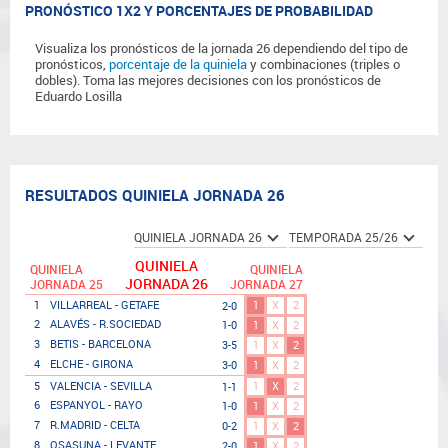
PRONÓSTICO 1X2 Y PORCENTAJES DE PROBABILIDAD
Visualiza los pronósticos de la jornada 26 dependiendo del tipo de
pronósticos,
porcentaje de la quiniela
y combinaciones (triples o
dobles). Toma las mejores decisiones con los pronósticos de
Eduardo Losilla
RESULTADOS QUINIELA JORNADA 26
QUINIELA
QUINIELA
QUINIELA
JORNADA 26
JORNADA 25
JORNADA 27
1
X
2
1
VILLARREAL - GETAFE
2-0
2
ALAVÉS - R.SOCIEDAD
1-0
1
X
2
3
BETIS - BARCELONA
3-5
1
X
2
4
ELCHE - GIRONA
3-0
1
X
2
1
X
2
5
VALENCIA - SEVILLA
1-1
6
ESPANYOL - RAYO
1-0
1
X
2
7
R.MADRID - CELTA
0-2
1
X
2
8
OSASUNA - LEVANTE
2-0
1
X
2