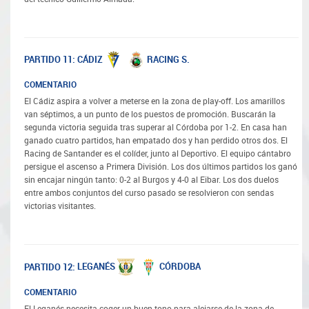
CÁDIZ
RACING S.
PARTIDO 11:
COMENTARIO
El Cádiz aspira a volver a meterse en la zona de play-off. Los amarillos
van séptimos, a un punto de los puestos de promoción. Buscarán la
segunda victoria seguida tras superar al Córdoba por 1-2. En casa han
ganado cuatro partidos, han empatado dos y han perdido otros dos. El
Racing de Santander es el colíder, junto al Deportivo. El equipo cántabro
persigue el ascenso a Primera División. Los dos últimos partidos los ganó
sin encajar ningún tanto: 0-2 al Burgos y 4-0 al Eibar. Los dos duelos
entre ambos conjuntos del curso pasado se resolvieron con sendas
victorias visitantes.
LEGANÉS
CÓRDOBA
PARTIDO 12:
COMENTARIO
El Leganés necesita coger un buen tono para alejarse de la zona de