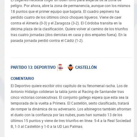
peligro. Por ahora, abre la zona de permanencia, aunque con los mismos
18 puntos que el primer equipo que bajaría. El cuadro pepinero ha
perdido cuatro de los últimos cinco choques ligueros. Viene de caer
contra el Almería (0-3) y el Zaragoza (3-2). El Córdoba transita en la
décima plaza de la clasificación. Quiere volver al camino de los triunfos
tras cuatro jornadas (dos derrotas en casa y dos empates fuera). En la
pasada jornada perdió contra el Cádiz (1-2).
DEPORTIVO
CASTELLÓN
PARTIDO 13:
COMENTARIO
El Deportivo quiere escribir otro capítulo de su fenomenal racha. Los de
Antonio Hidalgo colideran la tabla junto al Racing de Santander tras
cinco victorias consecutivas. El conjunto gallego espera que esta sea la
temporada de la vuelta a Primera. El Castellón, sexto clasificado, tratará
de romper la dinámica de su adversario. Los albinegros también afrontan
el duelo con la confianza por las nubes, pues han sumado 13 de los
últimos 15 puntos y viene de tres triunfos en línea: 5-4 a la Real Sociedad
B, 1-3 al Castellón y 1-0 a la UD Las Palmas.