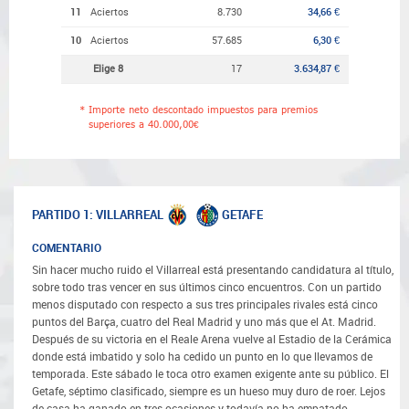
11
Aciertos
8.730
34,66 €
10
Aciertos
57.685
6,30 €
Elige 8
17
3.634,87 €
*
Importe neto descontado impuestos para premios
superiores a 40.000,00€
VILLARREAL
GETAFE
PARTIDO 1:
COMENTARIO
Sin hacer mucho ruido el Villarreal está presentando candidatura al título,
sobre todo tras vencer en sus últimos cinco encuentros. Con un partido
menos disputado con respecto a sus tres principales rivales está cinco
puntos del Barça, cuatro del Real Madrid y uno más que el At. Madrid.
Después de su victoria en el Reale Arena vuelve al Estadio de la Cerámica
donde está imbatido y solo ha cedido un punto en lo que llevamos de
temporada. Este sábado le toca otro examen exigente ante su público. El
Getafe, séptimo clasificado, siempre es un hueso muy duro de roer. Lejos