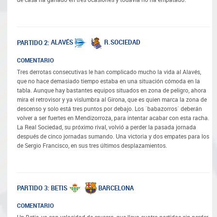
de casa ha ganado en tres ocasiones y todavía no ha empatado.
ALAVÉS
R.SOCIEDAD
PARTIDO 2:
COMENTARIO
Tres derrotas consecutivas le han complicado mucho la vida al Alavés,
que no hace demasiado tiempo estaba en una situación cómoda en la
tabla. Aunque hay bastantes equipos situados en zona de peligro, ahora
mira el retrovisor y ya vislumbra al Girona, que es quien marca la zona de
descenso y solo está tres puntos por debajo. Los ´babazorros´ deberán
volver a ser fuertes en Mendizorroza, para intentar acabar con esta racha.
La Real Sociedad, su próximo rival, volvió a perder la pasada jornada
después de cinco jornadas sumando. Una victoria y dos empates para los
de Sergio Francisco, en sus tres últimos desplazamientos.
BETIS
BARCELONA
PARTIDO 3:
COMENTARIO