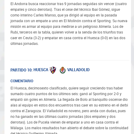
El Andorra busca reaccionar tras 9 jornadas seguidas sin vencer (cuatro
empates y cinco derrotas). Tras el cese del técnico Ibai Gómez, sigue
como interino Carles Manso, que ya dirigió al equipo en la pasada
jornada con un empate a uno en El Molinón contra el Sporting. Su nueva
misión es armar al equipo para medirse a un peligroso Almería. Los de
Rubi, terceros en la tabla, quieren volver a la senda de los triunfos tras
caer en Ceuta (3-2) y empatar en casa contra el Huesca (0-0) en las dos
últimas jornadas.
HUESCA
VALLADOLID
PARTIDO 10:
COMENTARIO
El Huesca, decimosexto clasificado, quiere seguir creciendo tras haber
sumado cuatro puntos de los últimos seis: ganó al Sporting por 2-0 y
empató sin goles en Almería. La llegada de Bolo al banquillo oscense dio
alas al equipo en estos dos encuentros tras caer en su estreno en el derbi
contra el Zaragoza. El Valladolid es noveno, pero anda con dudas, pues
no ha ganado en las últimas cuatro jornadas (dos empates y dos
derrotas). Los de Pucela vienen de empatar a uno en casa contra el
Málaga. Los malos resultados han abierto el debate sobre la continuidad
del técnico Guillermo Almada.