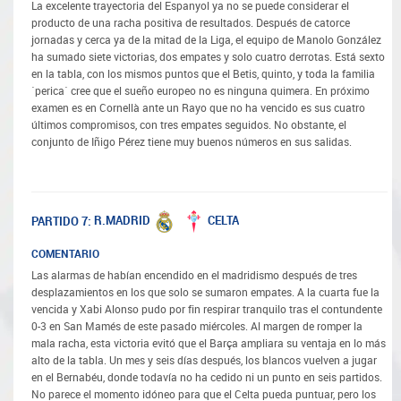
La excelente trayectoria del Espanyol ya no se puede considerar el
producto de una racha positiva de resultados. Después de catorce
jornadas y cerca ya de la mitad de la Liga, el equipo de Manolo González
ha sumado siete victorias, dos empates y solo cuatro derrotas. Está sexto
en la tabla, con los mismos puntos que el Betis, quinto, y toda la familia
´perica´ cree que el sueño europeo no es ninguna quimera. En próximo
examen es en Cornellà ante un Rayo que no ha vencido es sus cuatro
últimos compromisos, con tres empates seguidos. No obstante, el
conjunto de Iñigo Pérez tiene muy buenos números en sus salidas.
R.MADRID
CELTA
PARTIDO 7:
COMENTARIO
Las alarmas de habían encendido en el madridismo después de tres
desplazamientos en los que solo se sumaron empates. A la cuarta fue la
vencida y Xabi Alonso pudo por fin respirar tranquilo tras el contundente
0-3 en San Mamés de este pasado miércoles. Al margen de romper la
mala racha, esta victoria evitó que el Barça ampliara su ventaja en lo más
alto de la tabla. Un mes y seis días después, los blancos vuelven a jugar
en el Bernabéu, donde todavía no ha cedido ni un punto en seis partidos.
No parece el momento idóneo para que el Celta pueda puntuar, pero los