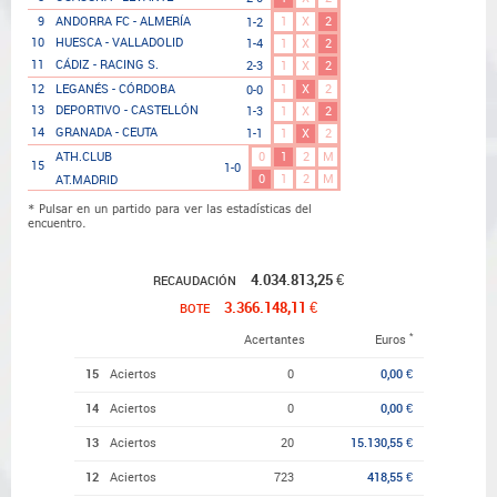
1
X
2
9
ANDORRA FC - ALMERÍA
1-2
10
HUESCA - VALLADOLID
1-4
1
X
2
11
CÁDIZ - RACING S.
2-3
1
X
2
1
X
2
12
LEGANÉS - CÓRDOBA
0-0
13
DEPORTIVO - CASTELLÓN
1-3
1
X
2
14
GRANADA - CEUTA
1-1
1
X
2
0
1
2
M
ATH.CLUB
15
1-0
0
1
2
M
AT.MADRID
* Pulsar en un partido para ver las estadísticas del
encuentro.
4.034.813,25 €
RECAUDACIÓN
3.366.148,11 €
BOTE
*
Acertantes
Euros
15
Aciertos
0
0,00 €
14
Aciertos
0
0,00 €
13
Aciertos
20
15.130,55 €
12
Aciertos
723
418,55 €