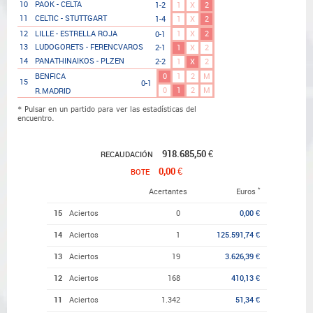
10
PAOK - CELTA
1-2
1
X
2
11
CELTIC - STUTTGART
1-4
1
X
2
1
X
2
12
LILLE - ESTRELLA ROJA
0-1
13
LUDOGORETS - FERENCVAROS
2-1
1
X
2
14
PANATHINAIKOS - PLZEN
2-2
1
X
2
0
1
2
M
BENFICA
15
0-1
0
1
2
M
R.MADRID
* Pulsar en un partido para ver las estadísticas del
encuentro.
918.685,50 €
RECAUDACIÓN
0,00 €
BOTE
*
Acertantes
Euros
15
Aciertos
0
0,00 €
14
Aciertos
1
125.591,74 €
13
Aciertos
19
3.626,39 €
12
Aciertos
168
410,13 €
11
Aciertos
1.342
51,34 €