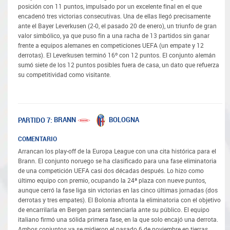
posición con 11 puntos, impulsado por un excelente final en el que
encadenó tres victorias consecutivas. Una de ellas llegó precisamente
ante el Bayer Leverkusen (2-0, el pasado 20 de enero), un triunfo de gran
valor simbólico, ya que puso fin a una racha de 13 partidos sin ganar
frente a equipos alemanes en competiciones UEFA (un empate y 12
derrotas). El Leverkusen terminó 16º con 12 puntos. El conjunto alemán
sumó siete de los 12 puntos posibles fuera de casa, un dato que refuerza
su competitividad como visitante.
BRANN
BOLOGNA
PARTIDO 7:
COMENTARIO
Arrancan los play-off de la Europa League con una cita histórica para el
Brann. El conjunto noruego se ha clasificado para una fase eliminatoria
de una competición UEFA casi dos décadas después. Lo hizo como
último equipo con premio, ocupando la 24ª plaza con nueve puntos,
aunque cerró la fase liga sin victorias en las cinco últimas jornadas (dos
derrotas y tres empates). El Bolonia afronta la eliminatoria con el objetivo
de encarrilarla en Bergen para sentenciarla ante su público. El equipo
italiano firmó una sólida primera fase, en la que solo encajó una derrota.
Ambos conjuntos ya se midieron el pasado 6 de noviembre en tierras