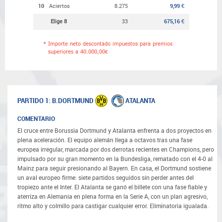
10
Aciertos
8.275
9,99 €
Elige 8
33
675,16 €
*
Importe neto descontado impuestos para premios
superiores a 40.000,00€
B.DORTMUND
ATALANTA
PARTIDO 1:
COMENTARIO
El cruce entre Borussia Dortmund y Atalanta enfrenta a dos proyectos en
plena aceleración. El equipo alemán llega a octavos tras una fase
europea irregular, marcada por dos derrotas recientes en Champions, pero
impulsado por su gran momento en la Bundesliga, rematado con el 4-0 al
Mainz para seguir presionando al Bayern. En casa, el Dortmund sostiene
un aval europeo firme: siete partidos seguidos sin perder antes del
tropiezo ante el Inter. El Atalanta se ganó el billete con una fase fiable y
aterriza en Alemania en plena forma en la Serie A, con un plan agresivo,
ritmo alto y colmillo para castigar cualquier error. Eliminatoria igualada.