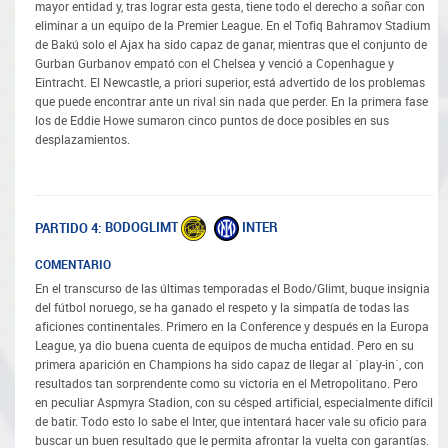
mayor entidad y, tras lograr esta gesta, tiene todo el derecho a soñar con
eliminar a un equipo de la Premier League. En el Tofiq Bahramov Stadium
de Bakú solo el Ajax ha sido capaz de ganar, mientras que el conjunto de
Gurban Gurbanov empató con el Chelsea y venció a Copenhague y
Eintracht. El Newcastle, a priori superior, está advertido de los problemas
que puede encontrar ante un rival sin nada que perder. En la primera fase
los de Eddie Howe sumaron cinco puntos de doce posibles en sus
desplazamientos.
BODOGLIMT
INTER
PARTIDO 4:
COMENTARIO
En el transcurso de las últimas temporadas el Bodo/Glimt, buque insignia
del fútbol noruego, se ha ganado el respeto y la simpatía de todas las
aficiones continentales. Primero en la Conference y después en la Europa
League, ya dio buena cuenta de equipos de mucha entidad. Pero en su
primera aparición en Champions ha sido capaz de llegar al ´play-in´, con
resultados tan sorprendente como su victoria en el Metropolitano. Pero
en peculiar Aspmyra Stadion, con su césped artificial, especialmente difícil
de batir. Todo esto lo sabe el Inter, que intentará hacer vale su oficio para
buscar un buen resultado que le permita afrontar la vuelta con garantías.