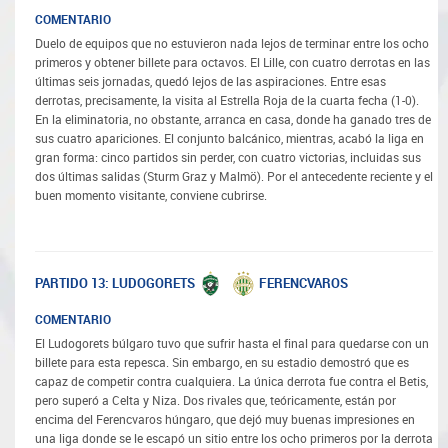
COMENTARIO
Duelo de equipos que no estuvieron nada lejos de terminar entre los ocho
primeros y obtener billete para octavos. El Lille, con cuatro derrotas en las
últimas seis jornadas, quedó lejos de las aspiraciones. Entre esas
derrotas, precisamente, la visita al Estrella Roja de la cuarta fecha (1-0).
En la eliminatoria, no obstante, arranca en casa, donde ha ganado tres de
sus cuatro apariciones. El conjunto balcánico, mientras, acabó la liga en
gran forma: cinco partidos sin perder, con cuatro victorias, incluidas sus
dos últimas salidas (Sturm Graz y Malmö). Por el antecedente reciente y el
buen momento visitante, conviene cubrirse.
LUDOGORETS
FERENCVAROS
PARTIDO 13:
COMENTARIO
El Ludogorets búlgaro tuvo que sufrir hasta el final para quedarse con un
billete para esta repesca. Sin embargo, en su estadio demostró que es
capaz de competir contra cualquiera. La única derrota fue contra el Betis,
pero superó a Celta y Niza. Dos rivales que, teóricamente, están por
encima del Ferencvaros húngaro, que dejó muy buenas impresiones en
una liga donde se le escapó un sitio entre los ocho primeros por la derrota