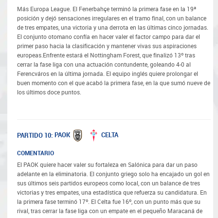
Más Europa League. El Fenerbahçe terminó la primera fase en la 19ª
posición y dejó sensaciones irregulares en el tramo final, con un balance
de tres empates, una victoria y una derrota en las últimas cinco jornadas.
El conjunto otomano confía en hacer valer el factor campo para dar el
primer paso hacia la clasificación y mantener vivas sus aspiraciones
europeas.Enfrente estará el Nottingham Forest, que finalizó 13º tras
cerrar la fase liga con una actuación contundente, goleando 4-0 al
Ferencváros en la última jornada. El equipo inglés quiere prolongar el
buen momento con el que acabó la primera fase, en la que sumó nueve de
los últimos doce puntos.
PAOK
CELTA
PARTIDO 10:
COMENTARIO
El PAOK quiere hacer valer su fortaleza en Salónica para dar un paso
adelante en la eliminatoria. El conjunto griego solo ha encajado un gol en
sus últimos seis partidos europeos como local, con un balance de tres
victorias y tres empates, una estadística que refuerza su candidatura. En
la primera fase terminó 17º. El Celta fue 16º, con un punto más que su
rival, tras cerrar la fase liga con un empate en el pequeño Maracaná de