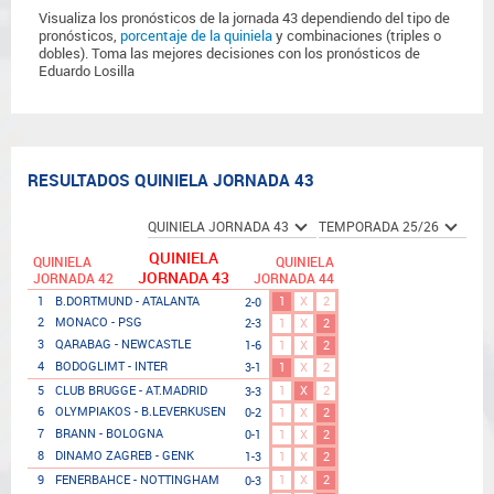
Visualiza los pronósticos de la jornada 43 dependiendo del tipo de
pronósticos,
porcentaje de la quiniela
y combinaciones (triples o
dobles). Toma las mejores decisiones con los pronósticos de
Eduardo Losilla
RESULTADOS QUINIELA JORNADA 43
QUINIELA
QUINIELA
QUINIELA
JORNADA 43
JORNADA 42
JORNADA 44
1
X
2
1
B.DORTMUND - ATALANTA
2-0
2
MONACO - PSG
2-3
1
X
2
3
QARABAG - NEWCASTLE
1-6
1
X
2
4
BODOGLIMT - INTER
3-1
1
X
2
1
X
2
5
CLUB BRUGGE - AT.MADRID
3-3
6
OLYMPIAKOS - B.LEVERKUSEN
0-2
1
X
2
7
BRANN - BOLOGNA
0-1
1
X
2
8
DINAMO ZAGREB - GENK
1-3
1
X
2
1
X
2
9
FENERBAHCE - NOTTINGHAM
0-3