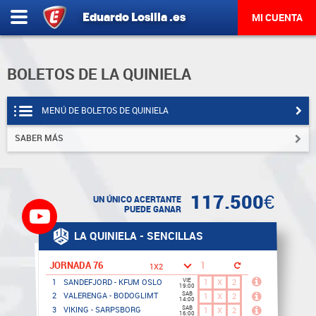
Eduardo
Losilla
.es
MI CUENTA
BOLETOS DE LA QUINIELA
MENÚ DE BOLETOS DE QUINIELA
SABER MÁS
117.500€
UN ÚNICO ACERTANTE
PUEDE GANAR
LA QUINIELA - SENCILLAS
JORNADA 76
1
2
VIE
1
X
2
1
X
2
1
SANDEFJORD - KFUM OSLO
19:00
SAB
2
VALERENGA - BODOGLIMT
1
X
2
1
X
2
14:00
SAB
3
VIKING - SARPSBORG
1
X
2
1
X
2
16:00