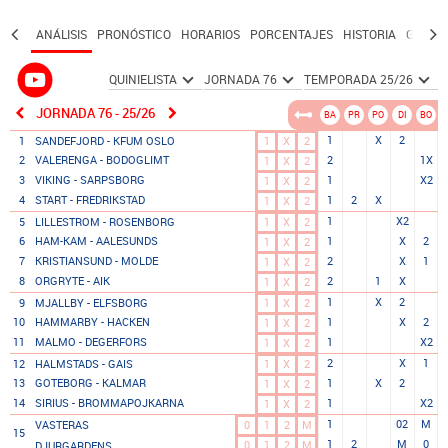
ANÁLISIS
PRONÓSTICO
HORARIOS
PORCENTAJES
HISTORIA
GRUPO
JORNADA 76 - 25/26
BA
PR
PO
DI
BO
1
X
2
1
X
2
1
SANDEFJORD - KFUM OSLO
2
VALERENGA - BODOGLIMT
2
1X
1
X
2
3
VIKING - SARPSBORG
1
X2
1
X
2
4
START - FREDRIKSTAD
1
2
X
1
X
2
1
X2
1
X
2
5
LILLESTROM - ROSENBORG
6
HAM-KAM - AALESUNDS
1
X
2
1
X
2
7
KRISTIANSUND - MOLDE
2
X
1
1
X
2
8
ORGRYTE - AIK
2
1
X
1
X
2
1
X
2
1
X
2
9
MJALLBY - ELFSBORG
10
HAMMARBY - HACKEN
1
X
2
1
X
2
11
MALMO - DEGERFORS
1
X2
1
X
2
2
X
1
1
X
2
12
HALMSTADS - GAIS
13
GOTEBORG - KALMAR
1
X
2
1
X
2
14
SIRIUS - BROMMAPOJKARNA
1
X2
1
X
2
1
02
M
0
1
2
M
VASTERAS
15
1
2
M
0
0
1
2
M
DJURGARDENS