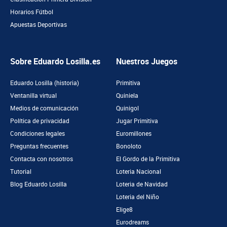
Horarios Fútbol
Apuestas Deportivas
Sobre Eduardo Losilla.es
Nuestros Juegos
Eduardo Losilla (historia)
Primitiva
Ventanilla virtual
Quiniela
Medios de comunicación
Quinigol
Política de privacidad
Jugar Primitiva
Condiciones legales
Euromillones
Preguntas frecuentes
Bonoloto
Contacta con nosotros
El Gordo de la Primitiva
Tutorial
Loteria Nacional
Blog Eduardo Losilla
Loteria de Navidad
Loteria del Niño
Elige8
Eurodreams