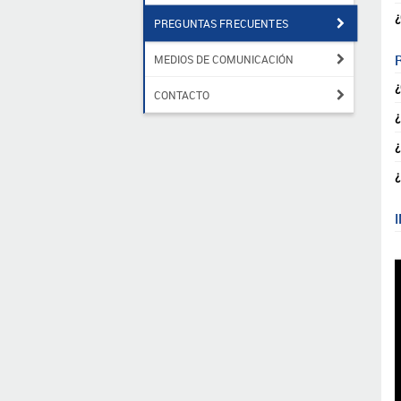
¿
PREGUNTAS FRECUENTES
MEDIOS DE COMUNICACIÓN
¿
CONTACTO
¿
¿
¿