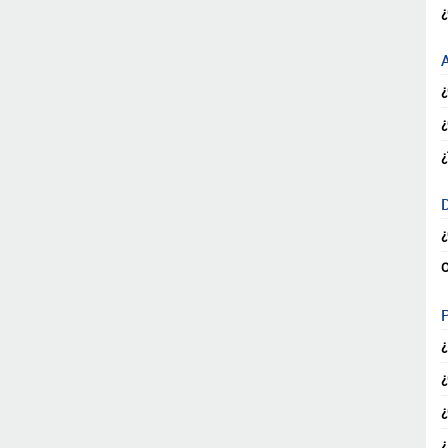
¿
¿
¿
¿
¿
O
¿
¿
¿
¿