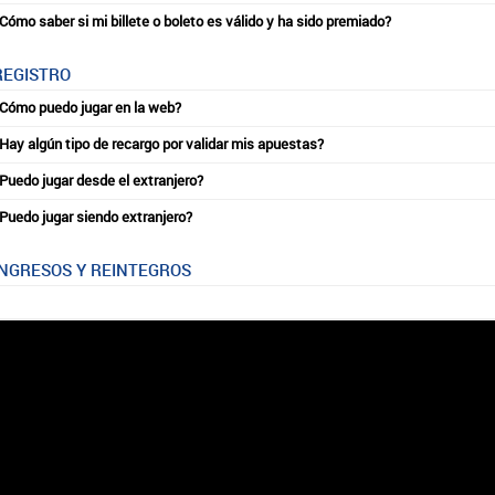
Cómo saber si mi billete o boleto es válido y ha sido premiado?
REGISTRO
Cómo puedo jugar en la web?
Hay algún tipo de recargo por validar mis apuestas?
Puedo jugar desde el extranjero?
Puedo jugar siendo extranjero?
INGRESOS Y REINTEGROS