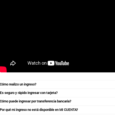
Cómo realizo un ingreso?
Es seguro y rápido ingresar con tarjeta?
Cómo puede ingresar por transferencia bancaria?
Por qué mi ingreso no está disponible en MI CUENTA?