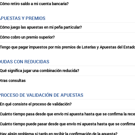
Cómo retiro saldo a mi cuenta bancaria?
APUESTAS Y PREMIOS
Cómo juego las apuestas en mi peña particular?
Cómo cobro un premio superior?
Tengo que pagar impuestos por mis premios de Loterías y Apuestas del Estad
DUDAS CON REDUCIDAS
Qué significa jugar una combinación reducida?
tras consultas
PROCESO DE VALIDACIÓN DE APUESTAS
En qué consiste el proceso de validación?
Cuánto tiempo pasa desde que envío mi apuesta hasta que se confirma la rec
Cuánto tiempo puede pasar desde que envío mi apuesta hasta que se confirma 
Hay algún problema si tardo en recibir la confirmación de la apuesta?