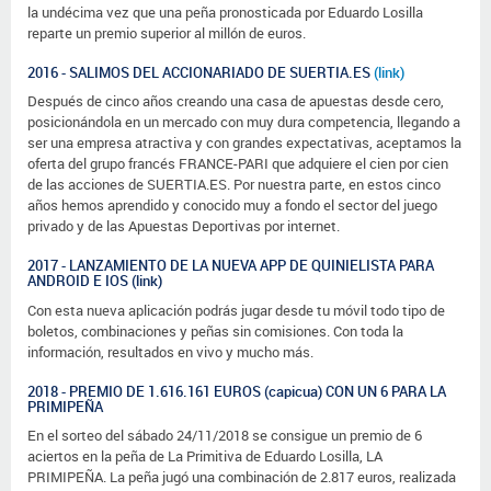
la undécima vez que una peña pronosticada por Eduardo Losilla
reparte un premio superior al millón de euros.
2016 - SALIMOS DEL ACCIONARIADO DE SUERTIA.ES
(link)
Después de cinco años creando una casa de apuestas desde cero,
posicionándola en un mercado con muy dura competencia, llegando a
ser una empresa atractiva y con grandes expectativas, aceptamos la
oferta del grupo francés FRANCE-PARI que adquiere el cien por cien
de las acciones de SUERTIA.ES. Por nuestra parte, en estos cinco
años hemos aprendido y conocido muy a fondo el sector del juego
privado y de las Apuestas Deportivas por internet.
2017 - LANZAMIENTO DE LA NUEVA APP DE QUINIELISTA PARA
ANDROID E IOS
(link)
Con esta nueva aplicación podrás jugar desde tu móvil todo tipo de
boletos, combinaciones y peñas sin comisiones. Con toda la
información, resultados en vivo y mucho más.
2018 - PREMIO DE 1.616.161 EUROS (capicua) CON UN 6 PARA
LA
PRIMIPEÑA
En el sorteo del sábado 24/11/2018 se consigue un premio de 6
aciertos en la peña de La Primitiva de Eduardo Losilla,
LA
PRIMIPEÑA
. La peña jugó una combinación de 2.817 euros, realizada