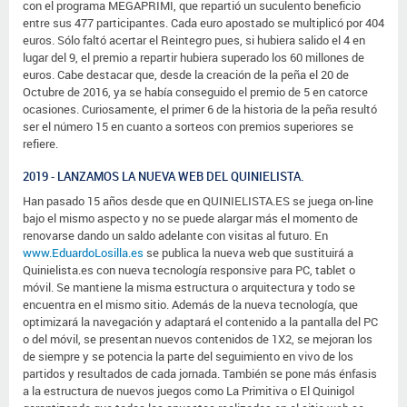
con el programa MEGAPRIMI, que repartió un suculento beneficio
entre sus 477 participantes. Cada euro apostado se multiplicó por 404
euros. Sólo faltó acertar el Reintegro pues, si hubiera salido el 4 en
lugar del 9, el premio a repartir hubiera superado los 60 millones de
euros. Cabe destacar que, desde la creación de la peña el 20 de
Octubre de 2016, ya se había conseguido el premio de 5 en catorce
ocasiones. Curiosamente, el primer 6 de la historia de la peña resultó
ser el número 15 en cuanto a sorteos con premios superiores se
refiere.
2019 - LANZAMOS LA NUEVA WEB DEL QUINIELISTA.
Han pasado 15 años desde que en QUINIELISTA.ES se juega on-line
bajo el mismo aspecto y no se puede alargar más el momento de
renovarse dando un saldo adelante con visitas al futuro. En
www.EduardoLosilla.es
se publica la nueva web que sustituirá a
Quinielista.es con nueva tecnología responsive para PC, tablet o
móvil. Se mantiene la misma estructura o arquitectura y todo se
encuentra en el mismo sitio. Además de la nueva tecnología, que
optimizará la navegación y adaptará el contenido a la pantalla del PC
o del móvil, se presentan nuevos contenidos de 1X2, se mejoran los
de siempre y se potencia la parte del seguimiento en vivo de los
partidos y resultados de cada jornada. También se pone más énfasis
a la estructura de nuevos juegos como La Primitiva o El Quinigol