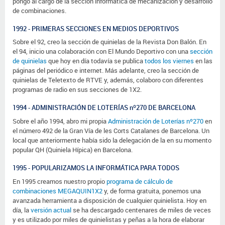
pongo al cargo de la sección informática de mecanización y desarrollo
de combinaciones.
1992 - PRIMERAS SECCIONES EN MEDIOS DEPORTIVOS
Sobre el 92, creo la sección de quinielas de la
Revista Don Balón
. En
el 94, inicio una colaboración con El Mundo Deportivo con una
sección
de quinielas
que hoy en día todavía se publica
todos los viernes
en las
páginas del periódico e internet. Más adelante, creo la sección de
quinielas de Teletexto de RTVE y, además, colaboro con diferentes
programas de radio en sus secciones de 1X2.
1994 - ADMINISTRACIÓN DE LOTERÍAS nº270 DE BARCELONA
Sobre el año 1994, abro mi propia
Administración de Loterías nº270
en
el número 492 de la Gran Vía de les Corts Catalanes de Barcelona. Un
local que anteriormente había sido la delegación de la en su momento
popular QH (Quiniela Hípica) en Barcelona.
1995 - POPULARIZAMOS LA INFORMÁTICA PARA TODOS
En 1995 creamos nuestro propio
programa de cálculo de
combinaciones MEGAQUIN1X2
y, de forma gratuita, ponemos una
avanzada herramienta a disposición de cualquier quinielista. Hoy en
día, la
versión actual
se ha descargado centenares de miles de veces
y es utilizado por miles de quinielistas y peñas a la hora de elaborar