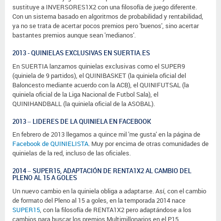
sustituye a INVERSORES1X2 con una filosofía de juego diferente.
Con un sistema basado en algoritmos de probabilidad y rentabilidad,
ya no se trata de acertar pocos premios pero 'buenos', sino acertar
bastantes premios aunque sean 'medianos'.
2013 - QUINIELAS EXCLUSIVAS EN SUERTIA.ES
En SUERTIA lanzamos quinielas exclusivas como el SUPER9
(quiniela de 9 partidos), el QUINIBASKET (la quiniela oficial del
Baloncesto mediante acuerdo con la ACB), el QUINIFUTSAL (la
quiniela oficial de la Liga Nacional de Futbol Sala), el
QUINIHANDBALL (la quiniela oficial de la ASOBAL).
2013 – LIDERES DE LA QUINIELA EN FACEBOOK
En febrero de 2013 llegamos a quince mil 'me gusta' en la página de
Facebook de QUINIELISTA
. Muy por encima de otras comunidades de
quinielas de la red, incluso de las oficiales.
2014 – SUPER15, ADAPTACIÓN DE RENTA1X2 AL CAMBIO DEL
PLENO AL 15 A GOLES
Un nuevo cambio en la quiniela obliga a adaptarse. Así, con el cambio
de formato del Pleno al 15 a goles, en la temporada 2014 nace
SUPER15
, con la filosofía de RENTA1X2 pero adaptándose a los
cambios para buscar los premios Multimillonarios en el P15.