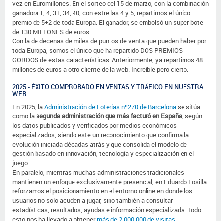
vez en Euromillones. En el sorteo del 15 de marzo, con la combinación
ganadora 1, 4, 31, 34, 40, con estrellas 4 y 5, repartimos el único
premio de 5+2 de toda Europa. El ganador, se embolsó un super bote
de 130 MILLONES de euros.
Con la de decenas de miles de puntos de venta que pueden haber por
toda Europa, somos el único que ha repartido DOS PREMIOS
GORDOS de estas características. Anteriormente, ya repartimos 48
millones de euros a otro cliente de la web. Increíble pero cierto.
2025 - ÉXITO COMPROBADO EN VENTAS Y TRÁFICO EN NUESTRA
WEB
En 2025, la
Administración de Loterías nº270 de Barcelona
se sitúa
como la
segunda administración que más facturó en España
, según
los datos publicados y verificados por medios económicos
especializados, siendo este un reconocimiento que confirma la
evolución iniciada décadas atrás y que consolida el modelo de
gestión basado en innovación, tecnología y especialización en el
juego.
En paralelo, mientras muchas administraciones tradicionales
mantienen un enfoque exclusivamente presencial, en Eduardo Losilla
reforzamos el posicionamiento en el entorno online en donde los
usuarios no solo acuden a jugar, sino también a consultar
estadísticas, resultados, ayudas e información especializada. Todo
esto nos ha llevado a obtener
más de 2.000.000 de visitas