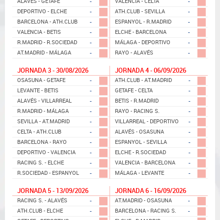
-
-
ALAVÉS - GETAFE
VALENCIA - CELTA
-
-
DEPORTIVO - ELCHE
ATH.CLUB - SEVILLA
-
-
BARCELONA - ATH.CLUB
ESPANYOL - R.MADRID
-
-
VALENCIA - BETIS
ELCHE - BARCELONA
-
-
R.MADRID - R.SOCIEDAD
MÁLAGA - DEPORTIVO
-
-
AT.MADRID - MÁLAGA
RAYO - ALAVÉS
JORNADA 3 - 30/08/2026
JORNADA 4 - 06/09/2026
-
-
OSASUNA - GETAFE
ATH.CLUB - AT.MADRID
-
-
LEVANTE - BETIS
GETAFE - CELTA
-
-
ALAVÉS - VILLARREAL
BETIS - R.MADRID
-
-
R.MADRID - MÁLAGA
RAYO - RACING S.
-
-
SEVILLA - AT.MADRID
VILLARREAL - DEPORTIVO
-
-
CELTA - ATH.CLUB
ALAVÉS - OSASUNA
-
-
BARCELONA - RAYO
ESPANYOL - SEVILLA
-
-
DEPORTIVO - VALENCIA
ELCHE - R.SOCIEDAD
-
-
RACING S. - ELCHE
VALENCIA - BARCELONA
-
-
R.SOCIEDAD - ESPANYOL
MÁLAGA - LEVANTE
JORNADA 5 - 13/09/2026
JORNADA 6 - 16/09/2026
-
-
RACING S. - ALAVÉS
AT.MADRID - OSASUNA
-
-
ATH.CLUB - ELCHE
BARCELONA - RACING S.