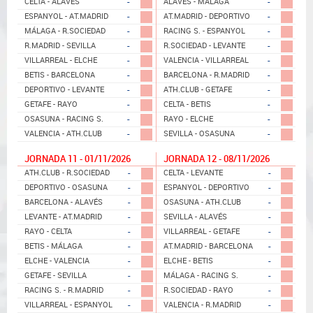
-
-
CELTA - ALAVÉS
ALAVÉS - MÁLAGA
-
-
ESPANYOL - AT.MADRID
AT.MADRID - DEPORTIVO
-
-
MÁLAGA - R.SOCIEDAD
RACING S. - ESPANYOL
-
-
R.MADRID - SEVILLA
R.SOCIEDAD - LEVANTE
-
-
VILLARREAL - ELCHE
VALENCIA - VILLARREAL
-
-
BETIS - BARCELONA
BARCELONA - R.MADRID
-
-
DEPORTIVO - LEVANTE
ATH.CLUB - GETAFE
-
-
GETAFE - RAYO
CELTA - BETIS
-
-
OSASUNA - RACING S.
RAYO - ELCHE
-
-
VALENCIA - ATH.CLUB
SEVILLA - OSASUNA
JORNADA 11 - 01/11/2026
JORNADA 12 - 08/11/2026
-
-
ATH.CLUB - R.SOCIEDAD
CELTA - LEVANTE
-
-
DEPORTIVO - OSASUNA
ESPANYOL - DEPORTIVO
-
-
BARCELONA - ALAVÉS
OSASUNA - ATH.CLUB
-
-
LEVANTE - AT.MADRID
SEVILLA - ALAVÉS
-
-
RAYO - CELTA
VILLARREAL - GETAFE
-
-
BETIS - MÁLAGA
AT.MADRID - BARCELONA
-
-
ELCHE - VALENCIA
ELCHE - BETIS
-
-
GETAFE - SEVILLA
MÁLAGA - RACING S.
-
-
RACING S. - R.MADRID
R.SOCIEDAD - RAYO
-
-
VILLARREAL - ESPANYOL
VALENCIA - R.MADRID