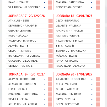
-
-
RAYO - LEVANTE
MÁLAGA - BARCELONA
-
-
VILLARREAL - R.SOCIEDAD
R.SOCIEDAD - GETAFE
JORNADA 17 - 20/12/2026
JORNADA 18 - 03/01/2027
-
-
ATH.CLUB - BETIS
CELTA - DEPORTIVO
-
-
DEPORTIVO - R.MADRID
LEVANTE - VALENCIA
-
-
GETAFE - LEVANTE
RACING S. - ATH.CLUB
-
-
RAYO - MÁLAGA
R.MADRID - GETAFE
-
-
VALENCIA - ESPANYOL
VILLARREAL - SEVILLA
-
-
ALAVÉS - ELCHE
BETIS - ALAVÉS
-
-
CELTA - AT.MADRID
ESPANYOL - BARCELONA
-
-
BARCELONA - R.SOCIEDAD
MÁLAGA - ELCHE
-
-
OSASUNA - VILLARREAL
RAYO - AT.MADRID
-
-
SEVILLA - RACING S.
R.SOCIEDAD - OSASUNA
JORNADA 19 - 10/01/2027
JORNADA 20 - 17/01/2027
-
-
ALAVÉS - R.SOCIEDAD
AT.MADRID - R.SOCIEDAD
-
-
AT.MADRID - RACING S.
CELTA - VALENCIA
-
-
ELCHE - GETAFE
GETAFE - ATH.CLUB
-
-
OSASUNA - BARCELONA
MÁLAGA - R.MADRID
-
-
SEVILLA - CELTA
RAYO - SEVILLA
-
-
ATH.CLUB - VILLARREAL
BETIS - DEPORTIVO