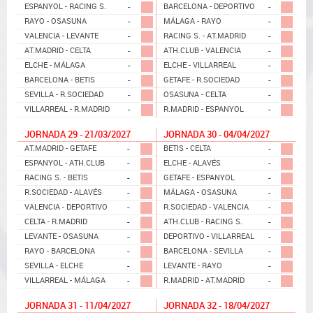
-
-
ESPANYOL - RACING S.
BARCELONA - DEPORTIVO
-
-
RAYO - OSASUNA
MÁLAGA - RAYO
-
-
VALENCIA - LEVANTE
RACING S. - AT.MADRID
-
-
AT.MADRID - CELTA
ATH.CLUB - VALENCIA
-
-
ELCHE - MÁLAGA
ELCHE - VILLARREAL
-
-
BARCELONA - BETIS
GETAFE - R.SOCIEDAD
-
-
SEVILLA - R.SOCIEDAD
OSASUNA - CELTA
-
-
VILLARREAL - R.MADRID
R.MADRID - ESPANYOL
JORNADA 29 - 21/03/2027
JORNADA 30 - 04/04/2027
-
-
AT.MADRID - GETAFE
BETIS - CELTA
-
-
ESPANYOL - ATH.CLUB
ELCHE - ALAVÉS
-
-
RACING S. - BETIS
GETAFE - ESPANYOL
-
-
R.SOCIEDAD - ALAVÉS
MÁLAGA - OSASUNA
-
-
VALENCIA - DEPORTIVO
R.SOCIEDAD - VALENCIA
-
-
CELTA - R.MADRID
ATH.CLUB - RACING S.
-
-
LEVANTE - OSASUNA
DEPORTIVO - VILLARREAL
-
-
RAYO - BARCELONA
BARCELONA - SEVILLA
-
-
SEVILLA - ELCHE
LEVANTE - RAYO
-
-
VILLARREAL - MÁLAGA
R.MADRID - AT.MADRID
JORNADA 31 - 11/04/2027
JORNADA 32 - 18/04/2027