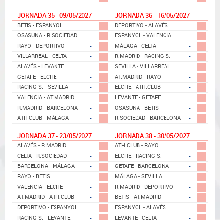
JORNADA 35 - 09/05/2027
JORNADA 36 - 16/05/2027
-
-
BETIS - ESPANYOL
DEPORTIVO - ALAVÉS
-
-
OSASUNA - R.SOCIEDAD
ESPANYOL - VALENCIA
-
-
RAYO - DEPORTIVO
MÁLAGA - CELTA
-
-
VILLARREAL - CELTA
R.MADRID - RACING S.
-
-
ALAVÉS - LEVANTE
SEVILLA - VILLARREAL
-
-
GETAFE - ELCHE
AT.MADRID - RAYO
-
-
RACING S. - SEVILLA
ELCHE - ATH.CLUB
-
-
VALENCIA - AT.MADRID
LEVANTE - GETAFE
-
-
R.MADRID - BARCELONA
OSASUNA - BETIS
-
-
ATH.CLUB - MÁLAGA
R.SOCIEDAD - BARCELONA
JORNADA 37 - 23/05/2027
JORNADA 38 - 30/05/2027
-
-
ALAVÉS - R.MADRID
ATH.CLUB - RAYO
-
-
CELTA - R.SOCIEDAD
ELCHE - RACING S.
-
-
BARCELONA - MÁLAGA
GETAFE - BARCELONA
-
-
RAYO - BETIS
MÁLAGA - SEVILLA
-
-
VALENCIA - ELCHE
R.MADRID - DEPORTIVO
-
-
AT.MADRID - ATH.CLUB
BETIS - AT.MADRID
-
-
DEPORTIVO - ESPANYOL
ESPANYOL - ALAVÉS
-
-
RACING S. - LEVANTE
LEVANTE - CELTA