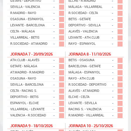
-
-
GETAFE - DEPORTIVO
ELCHE - R.MADRID
-
-
SEVILLA - VALENCIA
MÁLAGA - VILLARREAL
-
-
R.MADRID - RAYO
R.SOCIEDAD - CELTA
-
-
OSASUNA - ESPANYOL
BETIS - GETAFE
-
-
LEVANTE - BARCELONA
DEPORTIVO - SEVILLA
-
-
CELTA - MÁLAGA
ALAVÉS - VALENCIA
-
-
VILLARREAL - BETIS
LEVANTE - ATH.CLUB
-
-
R.SOCIEDAD - AT.MADRID
RAYO - ESPANYOL
JORNADA 7 - 20/09/2026
JORNADA 8 - 11/10/2026
-
-
ATH.CLUB - ALAVÉS
BETIS - OSASUNA
-
-
GETAFE - MÁLAGA
BARCELONA - GETAFE
-
-
AT.MADRID - R.MADRID
MÁLAGA - ESPANYOL
-
-
OSASUNA - RAYO
RAYO - ATH.CLUB
-
-
SEVILLA - BARCELONA
R.SOCIEDAD - DEPORTIVO
-
-
CELTA - RACING S.
ALAVÉS - AT.MADRID
-
-
DEPORTIVO - BETIS
ELCHE - CELTA
-
-
ESPANYOL - ELCHE
LEVANTE - SEVILLA
-
-
VILLARREAL - LEVANTE
RACING S. - VALENCIA
-
-
VALENCIA - R.SOCIEDAD
R.MADRID - VILLARREAL
JORNADA 9 - 18/10/2026
JORNADA 10 - 25/10/2026