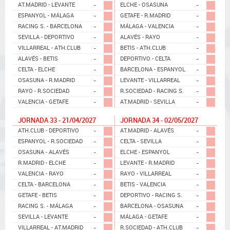
-
-
AT.MADRID - LEVANTE
ELCHE - OSASUNA
-
-
ESPANYOL - MÁLAGA
GETAFE - R.MADRID
-
-
RACING S. - BARCELONA
MÁLAGA - VALENCIA
-
-
SEVILLA - DEPORTIVO
ALAVÉS - RAYO
-
-
VILLARREAL - ATH.CLUB
BETIS - ATH.CLUB
-
-
ALAVÉS - BETIS
DEPORTIVO - CELTA
-
-
CELTA - ELCHE
BARCELONA - ESPANYOL
-
-
OSASUNA - R.MADRID
LEVANTE - VILLARREAL
-
-
RAYO - R.SOCIEDAD
R.SOCIEDAD - RACING S.
-
-
VALENCIA - GETAFE
AT.MADRID - SEVILLA
JORNADA 33 - 21/04/2027
JORNADA 34 - 02/05/2027
-
-
ATH.CLUB - DEPORTIVO
AT.MADRID - ALAVÉS
-
-
ESPANYOL - R.SOCIEDAD
CELTA - SEVILLA
-
-
OSASUNA - ALAVÉS
ELCHE - ESPANYOL
-
-
R.MADRID - ELCHE
LEVANTE - R.MADRID
-
-
VALENCIA - RAYO
RAYO - VILLARREAL
-
-
CELTA - BARCELONA
BETIS - VALENCIA
-
-
GETAFE - BETIS
DEPORTIVO - RACING S.
-
-
RACING S. - MÁLAGA
BARCELONA - OSASUNA
-
-
SEVILLA - LEVANTE
MÁLAGA - GETAFE
-
-
VILLARREAL - AT.MADRID
R.SOCIEDAD - ATH.CLUB