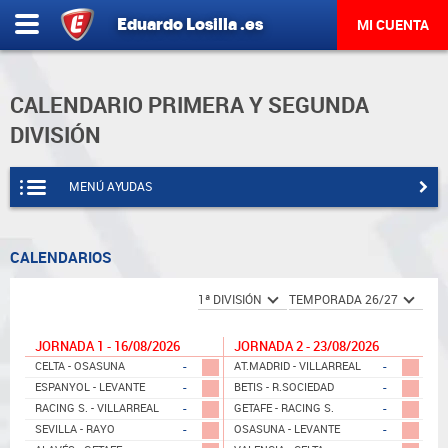
Eduardo
Losilla
.es
MI CUENTA
CALENDARIO PRIMERA Y SEGUNDA
DIVISIÓN
MENÚ AYUDAS
CALENDARIOS
JORNADA 1 - 16/08/2026
JORNADA 2 - 23/08/2026
-
-
CELTA - OSASUNA
AT.MADRID - VILLARREAL
-
-
ESPANYOL - LEVANTE
BETIS - R.SOCIEDAD
-
-
RACING S. - VILLARREAL
GETAFE - RACING S.
-
-
SEVILLA - RAYO
OSASUNA - LEVANTE