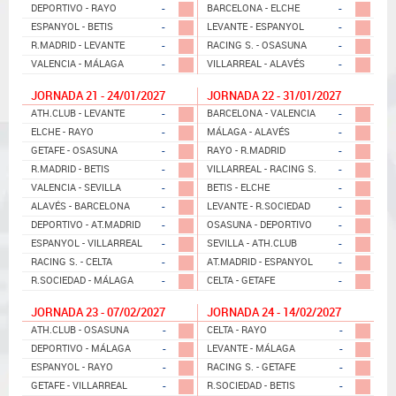
-
-
DEPORTIVO - RAYO
BARCELONA - ELCHE
-
-
ESPANYOL - BETIS
LEVANTE - ESPANYOL
-
-
R.MADRID - LEVANTE
RACING S. - OSASUNA
-
-
VALENCIA - MÁLAGA
VILLARREAL - ALAVÉS
JORNADA 21 - 24/01/2027
JORNADA 22 - 31/01/2027
-
-
ATH.CLUB - LEVANTE
BARCELONA - VALENCIA
-
-
ELCHE - RAYO
MÁLAGA - ALAVÉS
-
-
GETAFE - OSASUNA
RAYO - R.MADRID
-
-
R.MADRID - BETIS
VILLARREAL - RACING S.
-
-
VALENCIA - SEVILLA
BETIS - ELCHE
-
-
ALAVÉS - BARCELONA
LEVANTE - R.SOCIEDAD
-
-
DEPORTIVO - AT.MADRID
OSASUNA - DEPORTIVO
-
-
ESPANYOL - VILLARREAL
SEVILLA - ATH.CLUB
-
-
RACING S. - CELTA
AT.MADRID - ESPANYOL
-
-
R.SOCIEDAD - MÁLAGA
CELTA - GETAFE
JORNADA 23 - 07/02/2027
JORNADA 24 - 14/02/2027
-
-
ATH.CLUB - OSASUNA
CELTA - RAYO
-
-
DEPORTIVO - MÁLAGA
LEVANTE - MÁLAGA
-
-
ESPANYOL - RAYO
RACING S. - GETAFE
-
-
GETAFE - VILLARREAL
R.SOCIEDAD - BETIS