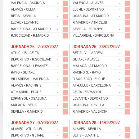
-
-
VALENCIA - RACING S.
VALENCIA - ALAVÉS
-
-
ALAVÉS - CELTA
ELCHE - DEPORTIVO
-
-
BETIS - SEVILLA
OSASUNA - AT.MADRID
-
-
ELCHE - LEVANTE
R.MADRID - ATH.CLUB
-
-
BARCELONA - AT.MADRID
SEVILLA - ESPANYOL
-
-
R.SOCIEDAD - R.MADRID
VILLARREAL - BARCELONA
JORNADA 25 - 21/02/2027
JORNADA 26 - 28/02/2027
-
-
ATH.CLUB - CELTA
BETIS - VILLARREAL
-
-
DEPORTIVO - R.SOCIEDAD
GETAFE - ALAVÉS
-
-
BARCELONA - LEVANTE
MÁLAGA - AT.MADRID
-
-
RAYO - GETAFE
RACING S. - RAYO
-
-
VILLARREAL - VALENCIA
R.SOCIEDAD - ELCHE
-
-
ALAVÉS - RACING S.
ATH.CLUB - BARCELONA
-
-
AT.MADRID - ELCHE
CELTA - ESPANYOL
-
-
ESPANYOL - OSASUNA
LEVANTE - DEPORTIVO
-
-
MÁLAGA - BETIS
OSASUNA - SEVILLA
-
-
SEVILLA - R.MADRID
R.MADRID - VALENCIA
JORNADA 27 - 07/03/2027
JORNADA 28 - 14/03/2027
-
-
ALAVÉS - ATH.CLUB
ALAVÉS - SEVILLA
-
-
DEPORTIVO - GETAFE
BETIS - LEVANTE