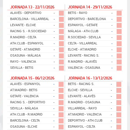
JORNADA 13 - 22/11/2026
JORNADA 14 - 29/11/2026
-
-
ALAVÉS - DEPORTIVO
BETIS - RAYO
-
-
BARCELONA - VILLARREAL
DEPORTIVO - BARCELONA
-
-
LEVANTE - ELCHE
ESPANYOL - GETAFE
-
-
RACING S. - R.SOCIEDAD
MÁLAGA - ATH.CLUB
-
-
R.MADRID - CELTA
R.SOCIEDAD - SEVILLA
-
-
ATH.CLUB - ESPANYOL
CELTA - VILLARREAL
-
-
GETAFE - AT.MADRID
ELCHE - AT.MADRID
-
-
OSASUNA - MÁLAGA
LEVANTE - RACING S.
-
-
RAYO - VALENCIA
R.MADRID - ALAVÉS
-
-
SEVILLA - BETIS
VALENCIA - OSASUNA
JORNADA 15 - 06/12/2026
JORNADA 16 - 13/12/2026
-
-
ALAVÉS - ESPANYOL
BETIS - RACING S.
-
-
AT.MADRID - BETIS
ELCHE - SEVILLA
-
-
GETAFE - VALENCIA
LEVANTE - ALAVÉS
-
-
RACING S. - DEPORTIVO
R.MADRID - OSASUNA
-
-
SEVILLA - MÁLAGA
VILLARREAL - RAYO
-
-
ATH.CLUB - R.MADRID
AT.MADRID - VALENCIA
-
-
BARCELONA - CELTA
DEPORTIVO - ATH.CLUB
-
-
OSASUNA - ELCHE
ESPANYOL - CELTA