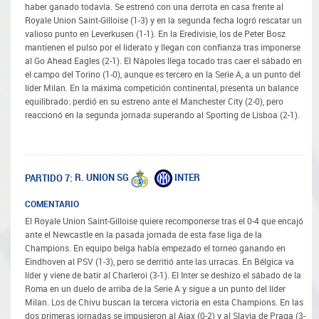
haber ganado todavía. Se estrenó con una derrota en casa frente al
Royale Union Saint-Gilloise (1-3) y en la segunda fecha logró rescatar un
valioso punto en Leverkusen (1-1). En la Eredivisie, los de Peter Bosz
mantienen el pulso por el liderato y llegan con confianza tras imponerse
al Go Ahead Eagles (2-1). El Nápoles llega tocado tras caer el sábado en
el campo del Torino (1-0), aunque es tercero en la Serie A, a un punto del
líder Milan. En la máxima competición continental, presenta un balance
equilibrado: perdió en su estreno ante el Manchester City (2-0), pero
reaccionó en la segunda jornada superando al Sporting de Lisboa (2-1).
R. UNION SG
INTER
PARTIDO 7:
COMENTARIO
El Royale Union Saint-Gilloise quiere recomponerse tras el 0-4 que encajó
ante el Newcastle en la pasada jornada de esta fase liga de la
Champions. En equipo belga había empezado el torneo ganando en
Eindhoven al PSV (1-3), pero se derritió ante las urracas. En Bélgica va
líder y viene de batir al Charleroi (3-1). El Inter se deshizo el sábado de la
Roma en un duelo de arriba de la Serie A y sigue a un punto del líder
Milan. Los de Chivu buscan la tercera victoria en esta Champions. En las
dos primeras jornadas se impusieron al Ajax (0-2) y al Slavia de Praga (3-