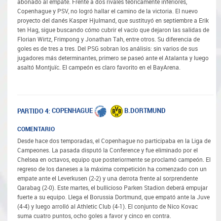
abonado al empate. Frente a dos rivales teóricamente inferiores,
Copenhague y PSV, no logró hallar el camino de la victoria. El nuevo
proyecto del danés Kasper Hjulmand, que sustituyó en septiembre a Erik
ten Hag, sigue buscando cómo cubrir el vacío que dejaron las salidas de
Florian Wirtz, Frimpong y Jonathan Tah, entre otros. Su diferencia de
goles es de tres a tres. Del PSG sobran los análisis: sin varios de sus
jugadores más determinantes, primero se paseó ante el Atalanta y luego
asaltó Montjuïc. El campeón es claro favorito en el BayArena.
COPENHAGUE
B.DORTMUND
PARTIDO 4:
COMENTARIO
Desde hace dos temporadas, el Copenhague no participaba en la Liga de
Campeones. La pasada disputó la Conference y fue eliminado por el
Chelsea en octavos, equipo que posteriormente se proclamó campeón. El
regreso de los daneses a la máxima competición ha comenzado con un
empate ante el Leverkusen (2-2) y una derrota frente al sorprendente
Qarabag (2-0). Este martes, el bullicioso Parken Stadion deberá empujar
fuerte a su equipo. Llega el Borussia Dortmund, que empató ante la Juve
(4-4) y luego arrolló al Athletic Club (4-1). El conjunto de Nico Kovac
suma cuatro puntos, ocho goles a favor y cinco en contra.