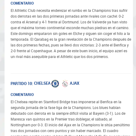
COMENTARIO
El Athletic Club necesita enderezar el rumbo en la Champions tras sufrir
dos derrotas en las dos primeras jornadas ante rivales con caché: 0-2
contra el Arsenal y 4-1 frente al Dortmund. Los de Valverde ya han visto
que el máxima torneo continental esconde muchas piedras en el camino.
Este domingo empataron sin goles en Elche y siguen sin coger el hilo a la
temporada. El Qarabag es la gran revelación de la Champions después de
las dos primeras fechas, pues se llevó dos victorias: 2-3 ante el Benfica y
2-0 frente al Copenhague. A pesar de este buen inicio, el equipo azerí es
un rival más asequible para el Athletic que los dos primeros.
CHELSEA
AJAX
PARTIDO 10:
COMENTARIO
El Chelsea repite en Stamford Bridge tras imponerse al Benfica en la
segunda jornada de la fase liga de la Champions. Los blues habían
debutado con derrota en la siempre difícil visita al Bayern (3-1). Los de
Maresca van quintos en la Premier tras doblegar, el sábado, al
Nottingham por 0-3. El inicio del Ajax en la Champions le sitúa penúltimo
tras dos jornadas con cero puntos y sin haber marcado. El cuadro