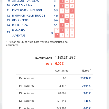
1
X
2
9
ATH.CLUB - QARABAG
3-1
10
CHELSEA - AJAX
5-1
1
X
2
11
EINTRACHT - LIVERPOOL
1-5
1
X
2
1
X
2
12
B.MUNICH - CLUB BRUGGE
4-0
13
GENK - BETIS
0-0
1
X
2
14
CELTA - NIZA
2-1
1
X
2
0
1
2
M
R.MADRID
15
1-0
0
1
2
M
JUVENTUS
* Pulsar en un partido para ver las estadísticas del
encuentro.
1.153.241,25 €
RECAUDACIÓN
0,00 €
BOTE
*
Acertantes
Euros
15
Aciertos
67
1.290,94 €
14
Aciertos
2.317
79,64 €
13
Aciertos
28.865
3,00 €
12
Aciertos
121.145
1,43 €
11
Aciertos
243.286
0,00 €