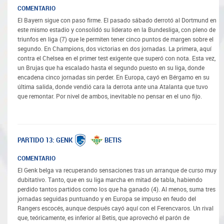
COMENTARIO
El Bayern sigue con paso firme. El pasado sábado derrotó al Dortmund en
este mismo estadio y consolidó su liderato en la Bundesliga, con pleno de
triunfos en liga (7) que le permiten tener cinco puntos de margen sobre el
segundo. En Champions, dos victorias en dos jornadas. La primera, aquí
contra el Chelsea en el primer test exigente que superó con nota. Esta vez,
un Brujas que ha escalado hasta el segundo puesto en su liga, donde
encadena cinco jornadas sin perder. En Europa, cayó en Bérgamo en su
última salida, donde vendió cara la derrota ante una Atalanta que tuvo
que remontar. Por nivel de ambos, inevitable no pensar en el uno fijo.
GENK
BETIS
PARTIDO 13:
COMENTARIO
El Genk belga va recuperando sensaciones tras un arranque de curso muy
dubitativo. Tanto, que en su liga marcha en mitad de tabla, habiendo
perdido tantos partidos como los que ha ganado (4). Al menos, suma tres
jornadas seguidas puntuando y en Europa se impuso en feudo del
Rangers escocés, aunque después cayó aquí con el Ferencvaros. Un rival
que, teóricamente, es inferior al Betis, que aprovechó el parón de