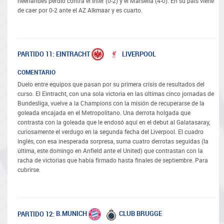
neerlandés perdió contra el Inter (0-2) y el Marsella (4-0). En su país viene
de caer por 0-2 ante el AZ Alkmaar y es cuarto.
EINTRACHT
LIVERPOOL
PARTIDO 11:
COMENTARIO
Duelo entre equipos que pasan por su primera crisis de resultados del
curso. El Eintracht, con una sola victoria en las últimas cinco jornadas de
Bundesliga, vuelve a la Champions con la misión de recuperarse de la
goleada encajada en el Metropolitano. Una derrota holgada que
contrasta con la goleada que le endosó aquí en el debut al Galatasaray,
curiosamente el verdugo en la segunda fecha del Liverpool. El cuadro
inglés, con esa inesperada sorpresa, suma cuatro derrotas seguidas (la
última, este domingo en Anfield ante el United) que contrastan con la
racha de victorias que había firmado hasta finales de septiembre. Para
cubrirse.
B.MUNICH
CLUB BRUGGE
PARTIDO 12: