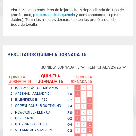
Visualiza los pronósticos de la jornada 15 dependiendo del tipo de
pronósticos,
porcentaje de la quiniela
y combinaciones (triples o
dobles). Toma las mejores decisiones con los pronósticos de
Eduardo Losilla
RESULTADOS QUINIELA JORNADA 15
QUINIELA
QUINIELA
QUINIELA
JORNADA 15
JORNADA 14
JORNADA 16
1
X
2
1
BARCELONA - OLYMPIAKOS
6-1
2
ARSENAL - AT.MADRID
4-0
1
X
2
3
B.LEVERKUSEN - PSG
2-7
1
X
2
4
COPENHAGUE - B.DORTMUND
2-4
1
X
2
1
X
2
5
NEWCASTLE - BENFICA
3-0
6
PSV - NAPOLI
6-2
1
X
2
7
R. UNION SG - INTER
0-4
1
X
2
8
VILLARREAL - MAN.CITY
0-2
1
X
2