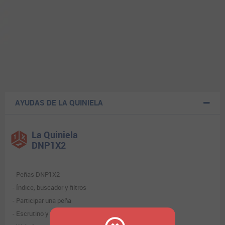
AYUDAS DE LA QUINIELA
La Quiniela
DNP1X2
Peñas DNP1X2
Índice, buscador y filtros
Participar una peña
Escrutino y premios