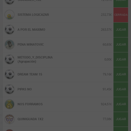
SISTEMA LOGICAZAR
232,73€
CERRADA
A POR EL MAXIMO
263,57€
JUGAR
PENA MINATOVIC
60,65€
JUGAR
METODO_Y_DISCIPLINA
0,00€
JUGAR
(Agrupación)
DREAM TEAM 15
79,16€
JUGAR
PIPAS NO
91,45€
JUGAR
NOS FORRAMOS
924,51€
JUGAR
QUINIGUADA 1X2
77,08€
JUGAR