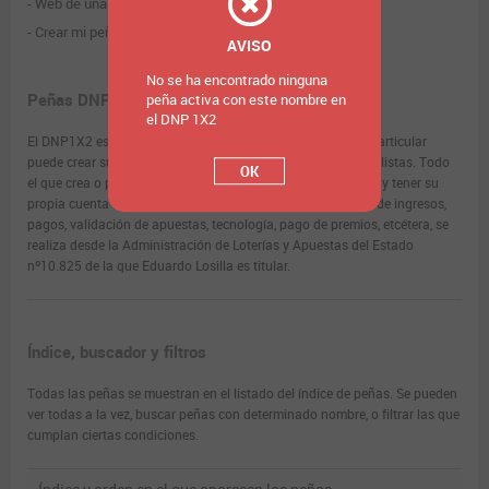
Web de una peña
Crear mi peña
AVISO
No se ha encontrado ninguna
Peñas DNP1X2
peña activa con este nombre en
el DNP 1X2
El DNP1X2 es una plataforma donde cualquier quinielista particular
puede crear su propia peña o participar en la de otros quinielistas. Todo
OK
el que crea o participa en una peña debe de estar registrado y tener su
propia cuenta de quinielista. De esta forma, toda la gestión de ingresos,
pagos, validación de apuestas, tecnología, pago de premios, etcétera, se
realiza desde la Administración de Loterías y Apuestas del Estado
nº10.825 de la que Eduardo Losilla es titular.
Índice, buscador y filtros
Todas las peñas se muestran en el listado del índice de peñas. Se pueden
ver todas a la vez, buscar peñas con determinado nombre, o filtrar las que
cumplan ciertas condiciones.