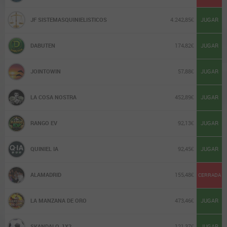
COBRADO EN PREMIOS DE 10 (%)
JF SISTEMASQUINIELISTICOS
4.242,85€
JUGAR
RENTABILIDAD
DABUTEN
174,82€
JUGAR
Filtrar peñas
JOINTOWIN
57,88€
JUGAR
LA COSA NOSTRA
452,89€
JUGAR
RANGO EV
92,13€
JUGAR
QUINIEL IA
92,45€
JUGAR
ALAMADRID
155,48€
CERRADA
LA MANZANA DE ORO
473,46€
JUGAR
SKANDALO_1X2
121,37€
JUGAR