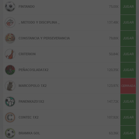
FINTANDO
75,00€
JUGAR
_ METODO Y DISCIPLINA _
137,48€
JUGAR
CONSTANCIA Y PERSEVERANCIA
79,80€
JUGAR
CRITERION
50,84€
JUGAR
PEÑACOSLADA1X2
120,35€
JUGAR
MARCOPOLO 1X2
123,97€
CERRADA
PANENKAZO1X2
147,72€
JUGAR
CONTEC 1X2
107,92€
JUGAR
BRAMKA GOL
63,36€
JUGAR