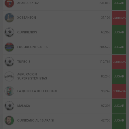
ARANJUEZ1X2
231,81€
JUGAR
XOSEANTON
31,10€
CERRADA
QUINIGENIOS
63,36€
JUGAR
LOS JUGONES AL 15
204,57€
JUGAR
TURBO 8
112,76€
CERRADA
AGRUPACION
83,24€
JUGAR
SUPERSISTEMISTAS
LA QUINIELA DE ELTIORAUL
98,24€
CERRADA
MALAGA
97,39€
JUGAR
QUINIXANO AL 15 ARA SI
47,75€
JUGAR