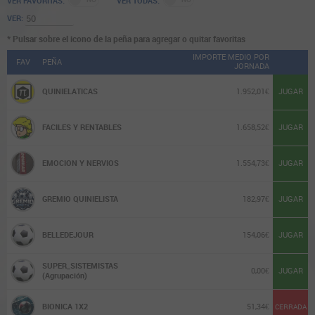
VER FAVORITAS:
VER TODAS:
IMPORTE MEDIO POR JORNADA
€
€
VER:
* Pulsar sobre el icono de la peña para agregar o quitar favoritas
MEDIA SOCIOS POR JORNADA
IMPORTE MEDIO POR
FAV
PEÑA
JORNADA
JORNADAS JUGADAS
QUINIELATICAS
1.952,01€
JUGAR
JORNADAS CON PREMIOS (%)
FACILES Y RENTABLES
1.658,52€
JUGAR
JORNADAS RENTABLES (%)
EMOCION Y NERVIOS
1.554,73€
JUGAR
PREMIOS DE 15
GREMIO QUINIELISTA
182,97€
JUGAR
PREMIOS DE 14
BELLEDEJOUR
154,06€
JUGAR
PREMIOS DE 13
SUPER_SISTEMISTAS
0,00€
JUGAR
(Agrupación)
APUESTAS GASTADAS POR PREMIO
BIONICA 1X2
51,34€
CERRADA