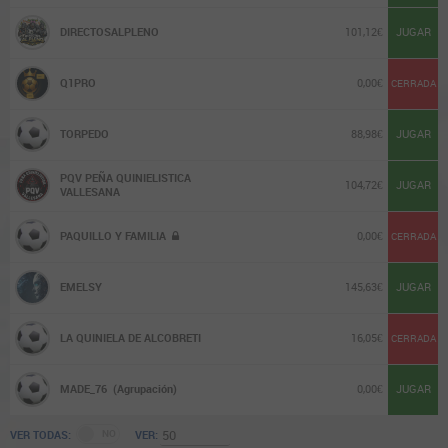
DIRECTOSALPLENO
101,12€
JUGAR
Q1PRO
0,00€
CERRADA
TORPEDO
88,98€
JUGAR
PQV PEÑA QUINIELISTICA
104,72€
JUGAR
VALLESANA
PAQUILLO Y FAMILIA
0,00€
CERRADA
EMELSY
145,63€
JUGAR
LA QUINIELA DE ALCOBRETI
16,05€
CERRADA
MADE_76
(Agrupación)
0,00€
JUGAR
VER TODAS:
VER: