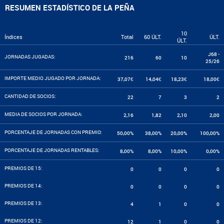
RESUMEN ESTADÍSTICO DE LA PEÑA
10
Índices
Total
60 ÚLT.
ÚLT.
ÚLT.
J68 -
JORNADAS JUGADAS:
216
60
10
25/26
IMPORTE MEDIO JUGADO POR JORNADA:
37,07€
14,04€
18,23€
18,00€
CANTIDAD DE SOCIOS:
22
7
3
2
MEDIA DE SOCIOS POR JORNADA:
2,16
1,82
2,10
2,00
PORCENTAJE DE JORNADAS CON PREMIO:
50,00%
38,00%
20,00%
100,00%
PORCENTAJE DE JORNADAS RENTABLES:
8,00%
8,00%
10,00%
0,00%
PREMIOS DE 15:
0
0
0
0
PREMIOS DE 14:
0
0
0
0
PREMIOS DE 13:
4
1
0
0
PREMIOS DE 12:
12
1
0
0