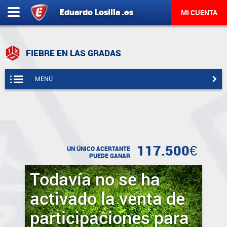
Eduardo
Losilla
.es
MI CUENTA
FIEBRE EN LAS GRADAS
MENÚ
117.500€
UN ÚNICO ACERTANTE
PUEDE GANAR
Todavía no se ha
activado la venta de
participaciones para