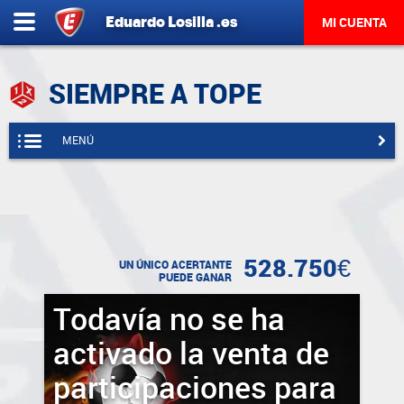
Eduardo
Losilla
.es
MI CUENTA
SIEMPRE A TOPE
MENÚ
528.750€
UN ÚNICO ACERTANTE
PUEDE GANAR
Todavía no se ha
activado la venta de
participaciones para