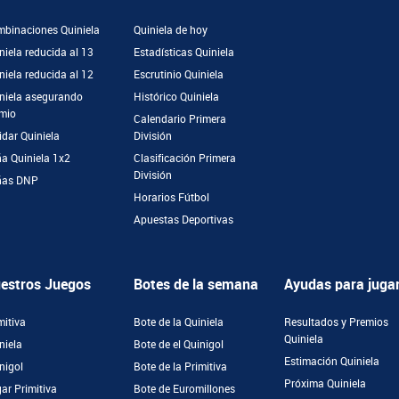
binaciones Quiniela
Quiniela de hoy
niela reducida al 13
Estadísticas Quiniela
niela reducida al 12
Escrutinio Quiniela
niela asegurando
Histórico Quiniela
mio
Calendario Primera
idar Quiniela
División
a Quiniela 1x2
Clasificación Primera
División
ñas DNP
Horarios Fútbol
Apuestas Deportivas
estros Juegos
Botes de la semana
Ayudas para juga
mitiva
Bote de la Quiniela
Resultados y Premios
Quiniela
niela
Bote de el Quinigol
Estimación Quiniela
nigol
Bote de la Primitiva
Próxima Quiniela
ar Primitiva
Bote de Euromillones