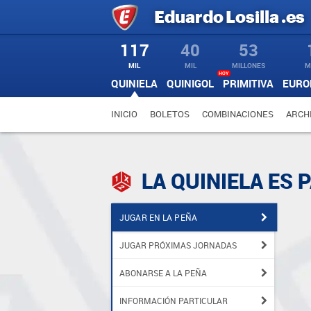
Eduardo
Losilla
.es
117
40
53
MIL
MIL
MILLONES
M
HOY
QUINIELA
QUINIGOL
PRIMITIVA
EURO
INICIO
BOLETOS
COMBINACIONES
ARCH
LA QUINIELA ES 
JUGAR EN LA PEÑA
JUGAR PRÓXIMAS JORNADAS
ABONARSE A LA PEÑA
INFORMACIÓN PARTICULAR