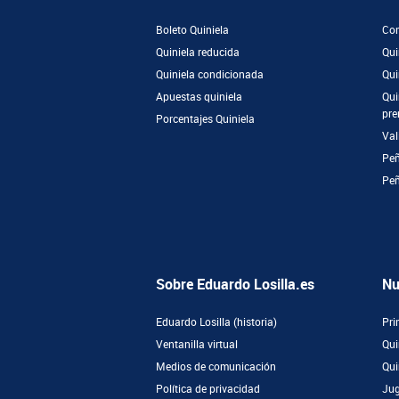
Boleto Quiniela
Com
Quiniela reducida
Qui
Quiniela condicionada
Qui
Apuestas quiniela
Qui
pre
Porcentajes Quiniela
Val
Peñ
Pe
Sobre Eduardo Losilla.es
Nu
Eduardo Losilla (historia)
Pri
Ventanilla virtual
Qui
Medios de comunicación
Qui
Política de privacidad
Jug