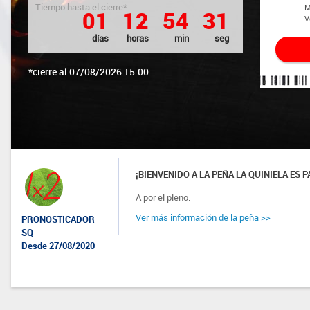
Tiempo hasta el cierre*
M
0
1
1
2
5
4
3
1
V
días
horas
min
seg
*cierre al 07/08/2026 15:00
¡BIENVENIDO A LA PEÑA LA QUINIELA ES P
A por el pleno.
Ver más información de la peña >>
PRONOSTICADOR
SQ
Desde 27/08/2020