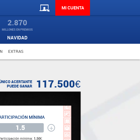
MI CUENTA
2.870
MILLONES EN PREMIOS
NAVIDAD
N
EXTRAS
117.500€
ÚNICO ACERTANTE
PUEDE GANAR
ARTICIPACIÓN MÍNIMA
+
Participación mínima:
1,50€