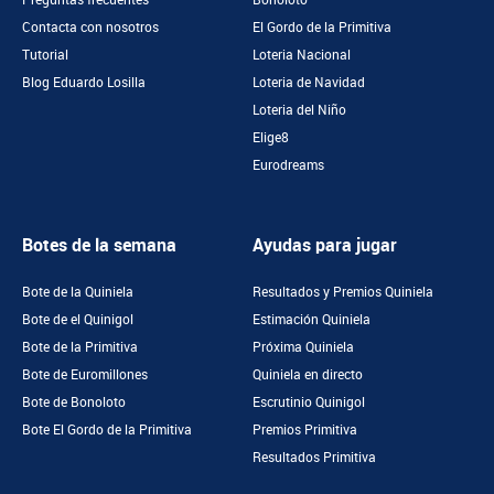
Preguntas frecuentes
Bonoloto
Contacta con nosotros
El Gordo de la Primitiva
Tutorial
Loteria Nacional
Blog Eduardo Losilla
Loteria de Navidad
Loteria del Niño
Elige8
Eurodreams
Botes de la semana
Ayudas para jugar
Bote de la Quiniela
Resultados y Premios Quiniela
Bote de el Quinigol
Estimación Quiniela
Bote de la Primitiva
Próxima Quiniela
Bote de Euromillones
Quiniela en directo
Bote de Bonoloto
Escrutinio Quinigol
Bote El Gordo de la Primitiva
Premios Primitiva
Resultados Primitiva