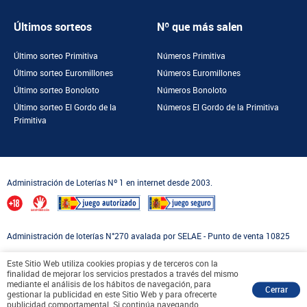
Últimos sorteos
Nº que más salen
Último sorteo Primitiva
Números Primitiva
Último sorteo Euromillones
Números Euromillones
Último sorteo Bonoloto
Números Bonoloto
Último sorteo El Gordo de la
Números El Gordo de la Primitiva
Primitiva
Administración de Loterías Nº 1 en internet desde 2003.
Administración de loterías N°270 avalada por SELAE - Punto de venta 10825
Compra 100% segura en un Punto de Venta Oficial asociado a
Este Sitio Web utiliza cookies propias y de terceros con la
finalidad de mejorar los servicios prestados a través del mismo
Loterías y Apuestas del Estado
mediante el análisis de los hábitos de navegación, para
Cerrar
gestionar la publicidad en este Sitio Web y para ofrecerte
publicidad comportamental. Si continúa navegando,