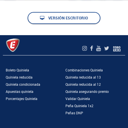
VERSIÓN ESCRITORIO
Boleto Quiniela
Combinaciones Quiniela
Quiniela reducida
Quiniela reducida al 13
Quiniela condicionada
Quiniela reducida al 12
Apuestas quiniela
Quiniela asegurando premio
Porcentajes Quiniela
Validar Quiniela
Peña Quiniela 1x2
Peñas DNP