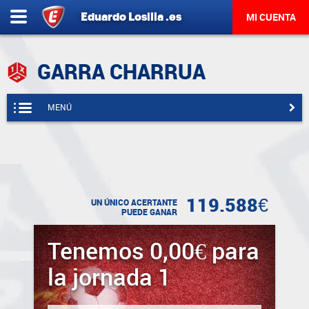
Eduardo
Losilla
.es
MI CUENTA
GARRA CHARRUA
MENÚ
119.588€
UN ÚNICO ACERTANTE
PUEDE GANAR
Tenemos 0,00€ para
la jornada 1