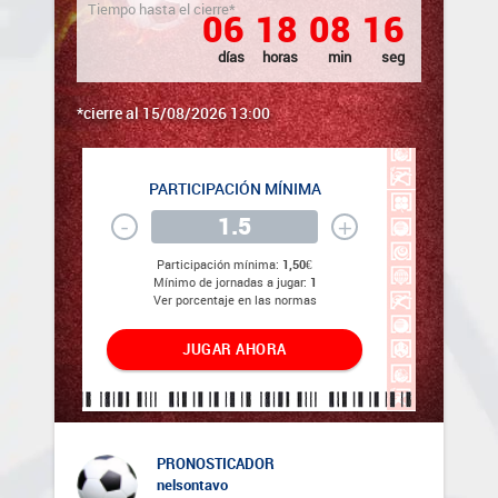
Tiempo hasta el cierre*
0
6
1
8
0
8
1
6
días
horas
min
seg
*cierre al 15/08/2026 13:00
PARTICIPACIÓN MÍNIMA
-
+
Participación mínima:
1,50€
Mínimo de jornadas a jugar:
1
Ver porcentaje en las normas
JUGAR AHORA
PRONOSTICADOR
nelsontavo