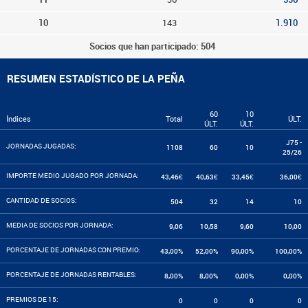
10
143
1.910
Socios que han participado: 504
RESUMEN ESTADÍSTICO DE LA PEÑA
60
10
Índices
Total
ÚLT.
ÚLT.
ÚLT.
J75 -
JORNADAS JUGADAS:
1108
60
10
25/26
IMPORTE MEDIO JUGADO POR JORNADA:
43,46€
40,63€
33,45€
36,00€
CANTIDAD DE SOCIOS:
504
32
14
10
MEDIA DE SOCIOS POR JORNADA:
9,06
10,58
9,60
10,00
PORCENTAJE DE JORNADAS CON PREMIO:
43,00%
52,00%
90,00%
100,00%
PORCENTAJE DE JORNADAS RENTABLES:
8,00%
8,00%
0,00%
0,00%
PREMIOS DE 15:
0
0
0
0