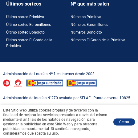
Últimos sorteos
Nº que más salen
Último sorteo Primitiva
Números Primitiva
Último sorteo Euromillones
Números Euromillones
Último sorteo Bonoloto
Números Bonoloto
Último sorteo El Gordo de la
Números El Gordo de la Primitiva
Primitiva
Administración de Loterías Nº 1 en internet desde 2003.
Administración de loterías N°270 avalada por SELAE - Punto de venta 10825
Compra 100% segura en un Punto de Venta Oficial asociado a
Este Sitio Web utiliza cookies propias y de terceros con la
finalidad de mejorar los servicios prestados a través del mismo
Loterías y Apuestas del Estado
mediante el análisis de los hábitos de navegación, para
Cerrar
gestionar la publicidad en este Sitio Web y para ofrecerte
publicidad comportamental. Si continúa navegando,
consideramos que acepta su uso.
Copyright © 2026 Eduardo Losilla. Todos los derechos reservados.