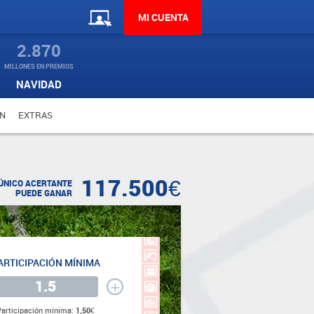
MI CUENTA
2.870
MILLONES EN PREMIOS
NAVIDAD
N
EXTRAS
117.500€
ÚNICO ACERTANTE
PUEDE GANAR
ARTICIPACIÓN MÍNIMA
+
Participación mínima:
1,50€