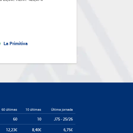
La Primitiva
60 últimas
10 últimas
Última jornada
60
10
J75 - 25/26
12,23€
8,40€
6,75€