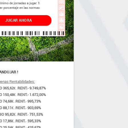
ínimo de jornadas a jugar:
1
er porcentaje en las normas
JUGAR AHORA
 ANDUJAR !
enas Rentabilidades:
 365,62€
. 
RENT.- 9.749,87%
 150,48€
. 
RENT.- 1.672,00%
 74,68€
. 
RENT.
- 
995,73%
 88,11€
. 
RENT.
- 
903,69%
O 95,82€
. 
RENT.
- 
751,53%
O
17,86€
. 
RENT.
- 
595,33%
 25,54€
. 
RENT.
-
 425,67%