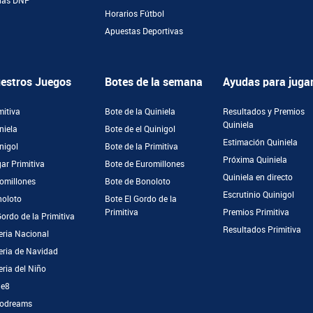
ñas DNP
Horarios Fútbol
Apuestas Deportivas
estros Juegos
Botes de la semana
Ayudas para juga
mitiva
Bote de la Quiniela
Resultados y Premios
Quiniela
niela
Bote de el Quinigol
Estimación Quiniela
nigol
Bote de la Primitiva
Próxima Quiniela
ar Primitiva
Bote de Euromillones
Quiniela en directo
omillones
Bote de Bonoloto
Escrutinio Quinigol
oloto
Bote El Gordo de la
Primitiva
Premios Primitiva
Gordo de la Primitiva
Resultados Primitiva
eria Nacional
eria de Navidad
eria del Niño
ge8
odreams