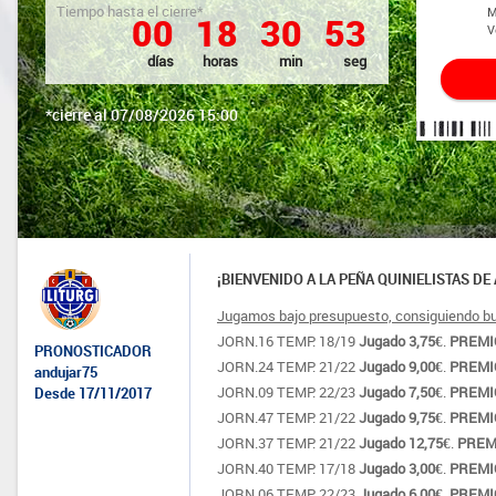
Tiempo hasta el cierre*
M
0
0
1
8
3
0
5
3
V
días
horas
min
seg
*cierre al 07/08/2026 15:00
¡BIENVENIDO A LA PEÑA QUINIELISTAS DE
Jugamos bajo presupuesto, consiguiendo bu
JORN.16 TEMP. 18/19 
Jugado 3,75€
. 
PREMIO
PRONOSTICADOR
JORN.24 TEMP. 21/22 
Jugado 9,00€
. 
PREMIO
andujar75
JORN.09 TEMP. 22/23 
Jugado 7,50€
. 
PREMIO
Desde 17/11/2017
JORN.47 TEMP. 21/22 
Jugado 9,75€
. 
PREMIO
JORN.37 TEMP. 21/22 
Jugado 12,75€
. 
PREMI
JORN.40 TEMP. 17/18 
Jugado 3,00€
. 
PREMI
JORN.06 TEMP. 22/23 
Jugado 6,00€
. 
PREMIO