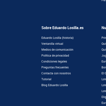
Pe
Sobre Eduardo Losilla.es
Nu
Eduardo Losilla (historia)
Pri
Ventanilla virtual
Qui
Medios de comunicación
Qui
Política de privacidad
Jug
Condiciones legales
Eur
Preguntas frecuentes
Bon
Contacta con nosotros
El 
Tutorial
Lot
Blog Eduardo Losilla
Lot
Lot
Eli
Eur