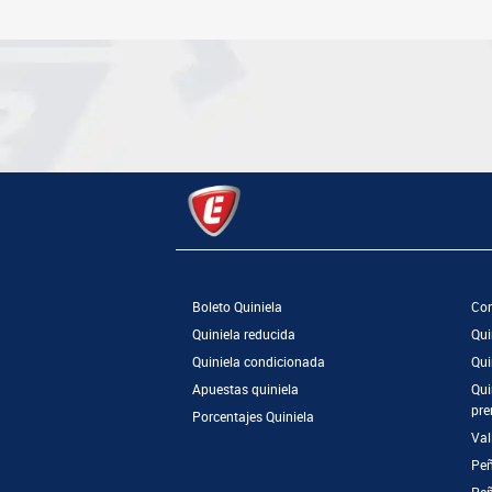
Boleto Quiniela
Com
Quiniela reducida
Qui
Quiniela condicionada
Qui
Apuestas quiniela
Qui
pre
Porcentajes Quiniela
Val
Peñ