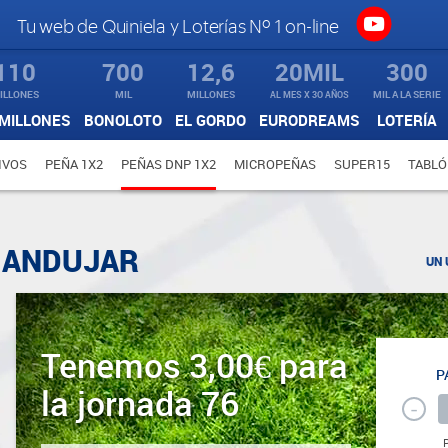
Tu web de Quiniela y Loterías Nº 1 on-line
110
700
12,6
20MIL
300
ILLONES
MIL
MILLONES
AL MES X 3O AÑOS
MIL A LA SERIE
MILLONES
BONOLOTO
EL GORDO
EURODREAMS
LOTERÍA
IVOS
PEÑA 1X2
PEÑAS DNP 1X2
MICROPEÑAS
SUPER15
TABLÓ
E ANDUJAR
UN 
Tenemos 3,00€ para
P
la jornada 76
-