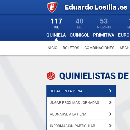
Eduardo
Losilla
.es
117
40
53
MIL
MIL
MILLONES
M
QUINIELA
QUINIGOL
PRIMITIVA
EURO
INICIO
BOLETOS
COMBINACIONES
ARCH
QUINIELISTAS D
JUGAR EN LA PEÑA
JUGAR PRÓXIMAS JORNADAS
ABONARSE A LA PEÑA
INFORMACIÓN PARTICULAR