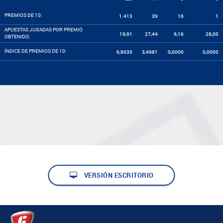
PREMIOS DE 10:
1.413
39
16
1
APUESTAS JUGADAS POR PREMIO
19,91
27,44
9,16
28,00
OBTENIDO:
ÍNDICE DE PREMIOS DE 10:
6,9035
3,4981
0,0000
0,0000
VERSIÓN ESCRITORIO