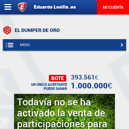
Eduardo
Losilla
.es
MI CUENTA
EL DUMPER DE ORO
MENÚ
393.561€
BOTE
1.000.000€
UN ÚNICO ACERTANTE
PUEDE GANAR
Todavía no se ha
activado la venta de
participaciones para