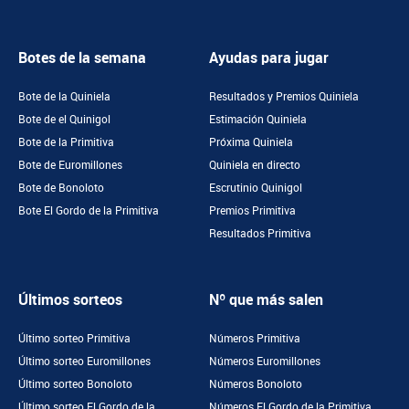
Botes de la semana
Ayudas para jugar
Bote de la Quiniela
Resultados y Premios Quiniela
Bote de el Quinigol
Estimación Quiniela
Bote de la Primitiva
Próxima Quiniela
Bote de Euromillones
Quiniela en directo
Bote de Bonoloto
Escrutinio Quinigol
Bote El Gordo de la Primitiva
Premios Primitiva
Resultados Primitiva
Últimos sorteos
Nº que más salen
Último sorteo Primitiva
Números Primitiva
Último sorteo Euromillones
Números Euromillones
Último sorteo Bonoloto
Números Bonoloto
Último sorteo El Gordo de la
Números El Gordo de la Primitiva