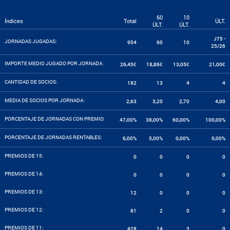
60
10
Índices
Total
ÚLT.
ÚLT.
ÚLT.
J75 -
JORNADAS JUGADAS:
954
60
10
25/26
IMPORTE MEDIO JUGADO POR JORNADA:
26,45€
18,86€
13,05€
21,00€
CANTIDAD DE SOCIOS:
182
13
4
4
MEDIA DE SOCIOS POR JORNADA:
2,63
3,20
2,70
4,00
PORCENTAJE DE JORNADAS CON PREMIO:
47,00%
38,00%
60,00%
100,00%
PORCENTAJE DE JORNADAS RENTABLES:
6,00%
5,00%
0,00%
0,00%
PREMIOS DE 15:
0
0
0
0
PREMIOS DE 14:
0
0
0
0
PREMIOS DE 13:
12
0
0
0
PREMIOS DE 12:
81
2
0
0
PREMIOS DE 11:
428
14
3
0