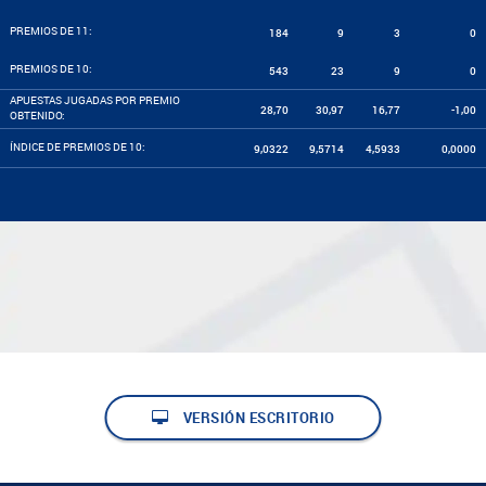
PREMIOS DE 11:
184
9
3
0
PREMIOS DE 10:
543
23
9
0
APUESTAS JUGADAS POR PREMIO
28,70
30,97
16,77
-1,00
OBTENIDO:
ÍNDICE DE PREMIOS DE 10:
9,0322
9,5714
4,5933
0,0000
VERSIÓN ESCRITORIO