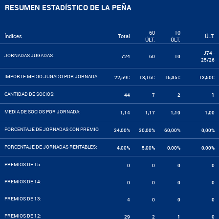
RESUMEN ESTADÍSTICO DE LA PEÑA
60
10
Índices
Total
ÚLT.
ÚLT.
ÚLT.
J74 -
JORNADAS JUGADAS:
724
60
10
25/26
IMPORTE MEDIO JUGADO POR JORNADA:
22,59€
13,16€
16,35€
13,50€
CANTIDAD DE SOCIOS:
44
7
2
1
MEDIA DE SOCIOS POR JORNADA:
1,14
1,17
1,10
1,00
PORCENTAJE DE JORNADAS CON PREMIO:
34,00%
30,00%
60,00%
0,00%
PORCENTAJE DE JORNADAS RENTABLES:
4,00%
5,00%
0,00%
0,00%
PREMIOS DE 15:
0
0
0
0
PREMIOS DE 14:
0
0
0
0
PREMIOS DE 13:
4
0
0
0
PREMIOS DE 12:
29
2
1
0