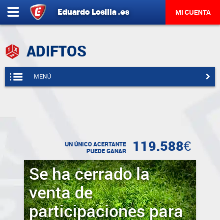
Eduardo
Losilla
.es
MI CUENTA
ADIFTOS
MENÚ
119.588€
UN ÚNICO ACERTANTE
PUEDE GANAR
Se ha cerrado la
venta de
participaciones para