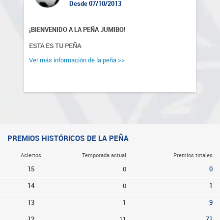
Desde 07/10/2013
¡BIENVENIDO A LA PEÑA JUMIBO!
ESTA ES TU PEÑA
Ver más información de la peña >>
PREMIOS HISTÓRICOS DE LA PEÑA
Aciertos
Temporada actual
Premios totales
15
0
0
14
0
1
13
1
9
12
11
71