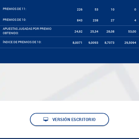
PREMIOS DE 11:
226
53
10
0
PREMIOS DE 10:
843
238
27
4
APUESTAS JUGADAS POR PREMIO
24,92
25,34
28,08
53,00
OBTENIDO:
ÍNDICE DE PREMIOS DE 10:
8,0071
9,0093
8,7073
29,5094
VERSIÓN ESCRITORIO