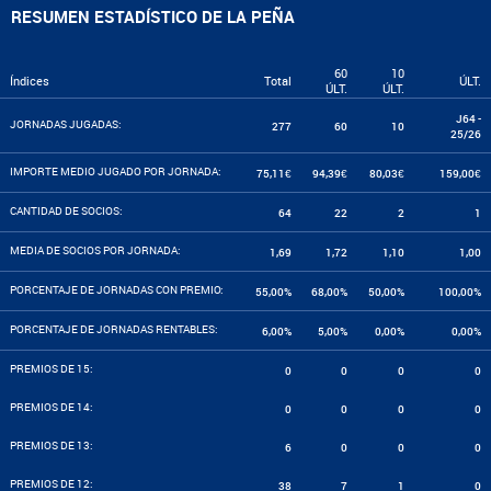
RESUMEN ESTADÍSTICO DE LA PEÑA
60
10
Índices
Total
ÚLT.
ÚLT.
ÚLT.
J64 -
JORNADAS JUGADAS:
277
60
10
25/26
IMPORTE MEDIO JUGADO POR JORNADA:
75,11€
94,39€
80,03€
159,00€
CANTIDAD DE SOCIOS:
64
22
2
1
MEDIA DE SOCIOS POR JORNADA:
1,69
1,72
1,10
1,00
PORCENTAJE DE JORNADAS CON PREMIO:
55,00%
68,00%
50,00%
100,00%
PORCENTAJE DE JORNADAS RENTABLES:
6,00%
5,00%
0,00%
0,00%
PREMIOS DE 15:
0
0
0
0
PREMIOS DE 14:
0
0
0
0
PREMIOS DE 13:
6
0
0
0
PREMIOS DE 12:
38
7
1
0