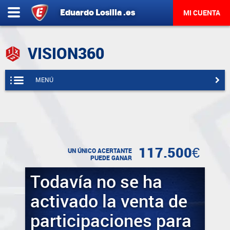
Eduardo
Losilla
.es
MI CUENTA
VISION360
MENÚ
117.500€
UN ÚNICO ACERTANTE
PUEDE GANAR
Todavía no se ha
activado la venta de
participaciones para