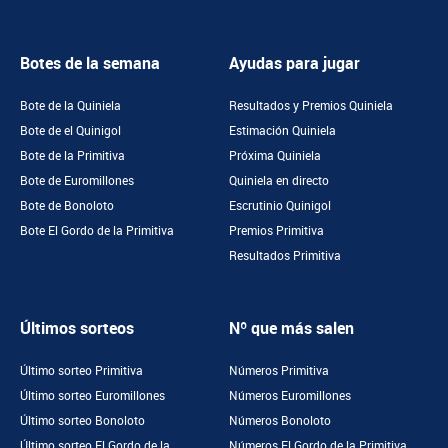
Botes de la semana
Ayudas para jugar
Bote de la Quiniela
Resultados y Premios Quiniela
Bote de el Quinigol
Estimación Quiniela
Bote de la Primitiva
Próxima Quiniela
Bote de Euromillones
Quiniela en directo
Bote de Bonoloto
Escrutinio Quinigol
Bote El Gordo de la Primitiva
Premios Primitiva
Resultados Primitiva
Últimos sorteos
Nº que más salen
Último sorteo Primitiva
Números Primitiva
Último sorteo Euromillones
Números Euromillones
Último sorteo Bonoloto
Números Bonoloto
Último sorteo El Gordo de la
Números El Gordo de la Primitiva