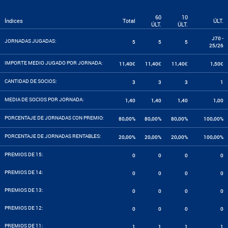
60
10
Índices
Total
ÚLT.
ÚLT.
ÚLT.
J70 -
JORNADAS JUGADAS:
5
5
5
25/26
IMPORTE MEDIO JUGADO POR JORNADA:
11,40€
11,40€
11,40€
1,50€
CANTIDAD DE SOCIOS:
3
3
3
1
MEDIA DE SOCIOS POR JORNADA:
1,40
1,40
1,40
1,00
PORCENTAJE DE JORNADAS CON PREMIO:
80,00%
80,00%
80,00%
100,00%
PORCENTAJE DE JORNADAS RENTABLES:
20,00%
20,00%
20,00%
100,00%
PREMIOS DE 15:
0
0
0
0
PREMIOS DE 14:
0
0
0
0
PREMIOS DE 13:
0
0
0
0
PREMIOS DE 12:
0
0
0
0
PREMIOS DE 11:
1
1
1
1