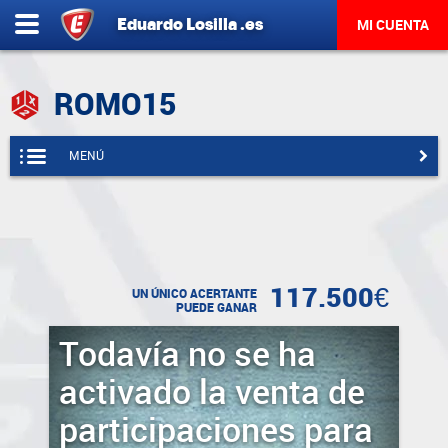
Eduardo
Losilla
.es
MI CUENTA
ROMO15
MENÚ
117.500€
UN ÚNICO ACERTANTE
PUEDE GANAR
Todavía no se ha
activado la venta de
participaciones para