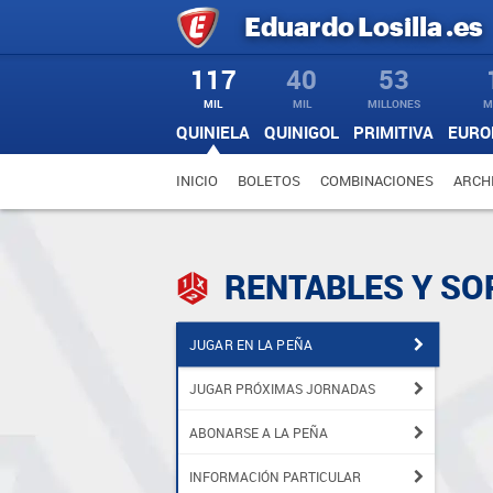
Eduardo
Losilla
.es
117
40
53
MIL
MIL
MILLONES
M
QUINIELA
QUINIGOL
PRIMITIVA
EURO
INICIO
BOLETOS
COMBINACIONES
ARCH
RENTABLES Y S
JUGAR EN LA PEÑA
JUGAR PRÓXIMAS JORNADAS
ABONARSE A LA PEÑA
INFORMACIÓN PARTICULAR