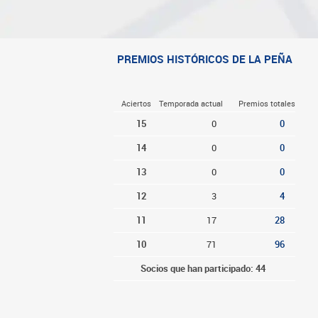
PREMIOS HISTÓRICOS DE LA PEÑA
Aciertos
Temporada actual
Premios totales
15
0
0
14
0
0
13
0
0
12
3
4
11
17
28
10
71
96
Socios que han participado: 44