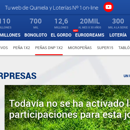
Tu web de Quiniela y Loterías Nº 1 on-line
110
700
12,6
20MIL
300
ILLONES
MIL
MILLONES
AL MES X 3O AÑOS
MIL A LA SERIE
HOY
MILLONES
BONOLOTO
EL GORDO
EURODREAMS
LOTERÍA
IVOS
PEÑA 1X2
PEÑAS DNP 1X2
MICROPEÑAS
SUPER15
TABLÓ
ORPRESAS
UN 
Todavía no se ha activado l
participaciones para esta j