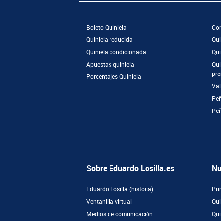
Boleto Quiniela
Com
Quiniela reducida
Qui
Quiniela condicionada
Qui
Apuestas quiniela
Qui
pre
Porcentajes Quiniela
Val
Peñ
Pe
Sobre Eduardo Losilla.es
Nu
Eduardo Losilla (historia)
Pri
Ventanilla virtual
Qui
Medios de comunicación
Qui