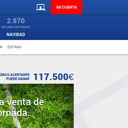
MI CUENTA
2.870
MILLONES EN PREMIOS
NAVIDAD
N
EXTRAS
117.500€
ÚNICO ACERTANTE
PUEDE GANAR
a venta de
ornada.