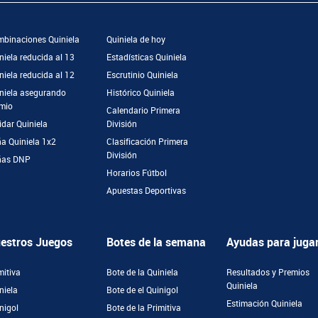
binaciones Quiniela
Quiniela de hoy
niela reducida al 13
Estadísticas Quiniela
niela reducida al 12
Escrutinio Quiniela
niela asegurando
Histórico Quiniela
mio
Calendario Primera
idar Quiniela
División
a Quiniela 1x2
Clasificación Primera
División
ñas DNP
Horarios Fútbol
Apuestas Deportivas
estros Juegos
Botes de la semana
Ayudas para juga
mitiva
Bote de la Quiniela
Resultados y Premios
Quiniela
niela
Bote de el Quinigol
Estimación Quiniela
nigol
Bote de la Primitiva