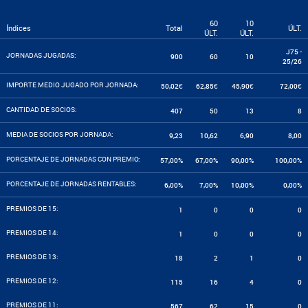
60
10
Índices
Total
ÚLT.
ÚLT.
ÚLT.
J75 -
JORNADAS JUGADAS:
900
60
10
25/26
IMPORTE MEDIO JUGADO POR JORNADA:
50,02€
62,85€
45,90€
72,00€
CANTIDAD DE SOCIOS:
407
50
13
8
MEDIA DE SOCIOS POR JORNADA:
9,23
10,62
6,90
8,00
PORCENTAJE DE JORNADAS CON PREMIO:
57,00%
67,00%
90,00%
100,00%
PORCENTAJE DE JORNADAS RENTABLES:
6,00%
7,00%
10,00%
0,00%
PREMIOS DE 15:
1
0
0
0
PREMIOS DE 14:
1
0
0
0
PREMIOS DE 13:
18
2
1
0
PREMIOS DE 12:
115
16
4
0
PREMIOS DE 11:
567
62
15
0