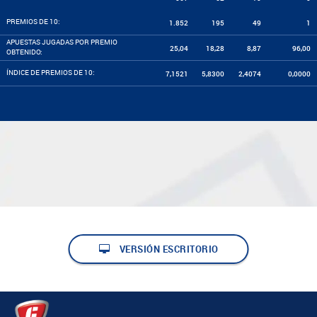
PREMIOS DE 10:
1.852
195
49
1
APUESTAS JUGADAS POR PREMIO
25,04
18,28
8,87
96,00
OBTENIDO:
ÍNDICE DE PREMIOS DE 10:
7,1521
5,8300
2,4074
0,0000
VERSIÓN ESCRITORIO