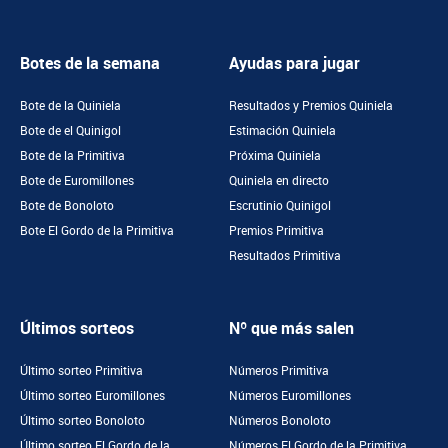
Botes de la semana
Ayudas para jugar
Bote de la Quiniela
Resultados y Premios Quiniela
Bote de el Quinigol
Estimación Quiniela
Bote de la Primitiva
Próxima Quiniela
Bote de Euromillones
Quiniela en directo
Bote de Bonoloto
Escrutinio Quinigol
Bote El Gordo de la Primitiva
Premios Primitiva
Resultados Primitiva
Últimos sorteos
Nº que más salen
Último sorteo Primitiva
Números Primitiva
Último sorteo Euromillones
Números Euromillones
Último sorteo Bonoloto
Números Bonoloto
Último sorteo El Gordo de la
Números El Gordo de la Primitiva