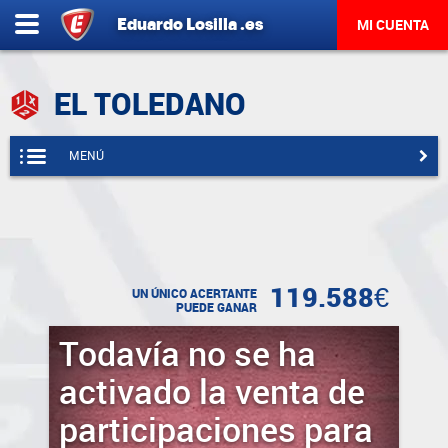
Eduardo
Losilla
.es
MI CUENTA
EL TOLEDANO
MENÚ
119.588€
UN ÚNICO ACERTANTE
PUEDE GANAR
Todavía no se ha
activado la venta de
participaciones para