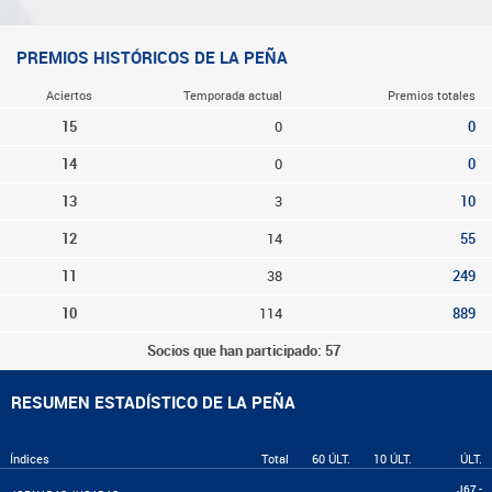
PREMIOS HISTÓRICOS DE LA PEÑA
Aciertos
Temporada actual
Premios totales
15
0
0
14
0
0
13
3
10
12
14
55
11
38
249
10
114
889
Socios que han participado: 57
RESUMEN ESTADÍSTICO DE LA PEÑA
Índices
Total
60 ÚLT.
10 ÚLT.
ÚLT.
J67 -