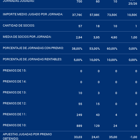
JORNADAS JUGADAS:
700
60
10
25/26
IMPORTE MEDIO JUGADO POR JORNADA:
37,76€
57,98€
73,50€
10,50€
CANTIDAD DE SOCIOS:
57
18
10
1
MEDIA DE SOCIOS POR JORNADA:
2,94
3,95
4,90
1,00
PORCENTAJE DE JORNADAS CON PREMIO:
38,00%
53,00%
60,00%
0,00%
PORCENTAJE DE JORNADAS RENTABLES:
5,00%
10,00%
10,00%
0,00%
PREMIOS DE 15:
0
0
0
0
PREMIOS DE 14:
0
0
0
0
PREMIOS DE 13:
10
3
0
0
PREMIOS DE 12:
55
15
0
0
PREMIOS DE 11:
249
43
4
0
PREMIOS DE 10:
889
129
24
0
APUESTAS JUGADAS POR PREMIO
33,03
24,41
35,00
-1,00
OBTENIDO: