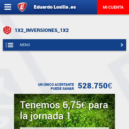
Eduardo
Losilla
.es
MI CUENTA
1X2_INVERSIONES_1X2
MENÚ
528.750€
UN ÚNICO ACERTANTE
PUEDE GANAR
Tenemos 6,75€ para
la jornada 1