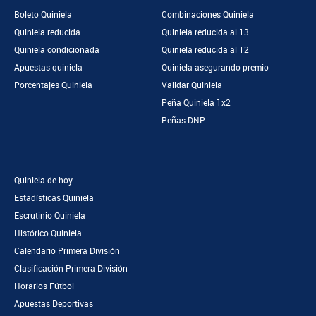
Boleto Quiniela
Combinaciones Quiniela
Quiniela reducida
Quiniela reducida al 13
Quiniela condicionada
Quiniela reducida al 12
Apuestas quiniela
Quiniela asegurando premio
Porcentajes Quiniela
Validar Quiniela
Peña Quiniela 1x2
Peñas DNP
Quiniela de hoy
Estadísticas Quiniela
Escrutinio Quiniela
Histórico Quiniela
Calendario Primera División
Clasificación Primera División
Horarios Fútbol
Apuestas Deportivas