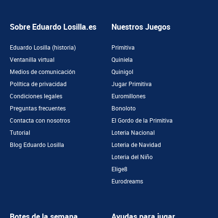
Sobre Eduardo Losilla.es
Nuestros Juegos
Eduardo Losilla (historia)
Primitiva
Ventanilla virtual
Quiniela
Medios de comunicación
Quinigol
Política de privacidad
Jugar Primitiva
Condiciones legales
Euromillones
Preguntas frecuentes
Bonoloto
Contacta con nosotros
El Gordo de la Primitiva
Tutorial
Loteria Nacional
Blog Eduardo Losilla
Loteria de Navidad
Loteria del Niño
Elige8
Eurodreams
Botes de la semana
Ayudas para jugar