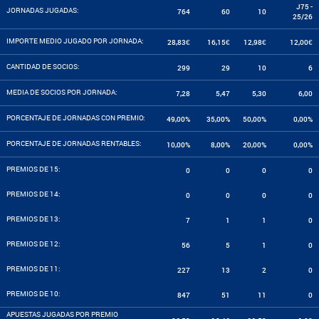
J75 -
JORNADAS JUGADAS:
764
60
10
25/26
IMPORTE MEDIO JUGADO POR JORNADA:
28,83€
16,15€
12,98€
12,00€
CANTIDAD DE SOCIOS:
299
29
10
6
MEDIA DE SOCIOS POR JORNADA:
7,28
5,47
5,30
6,00
PORCENTAJE DE JORNADAS CON PREMIO:
49,00%
35,00%
50,00%
0,00%
PORCENTAJE DE JORNADAS RENTABLES:
10,00%
8,00%
20,00%
0,00%
PREMIOS DE 15:
0
0
0
0
PREMIOS DE 14:
0
0
0
0
PREMIOS DE 13:
7
1
1
0
PREMIOS DE 12:
56
5
1
0
PREMIOS DE 11:
227
13
2
0
PREMIOS DE 10:
847
51
11
0
APUESTAS JUGADAS POR PREMIO