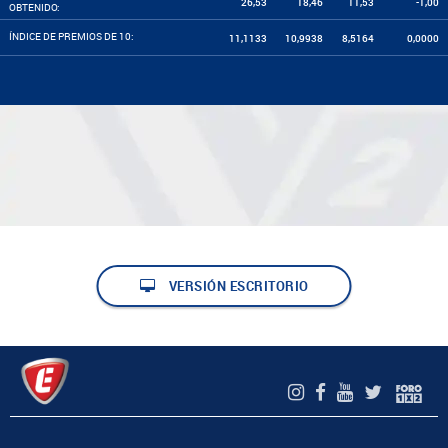
26,53
18,46
11,53
-1,00
OBTENIDO:
ÍNDICE DE PREMIOS DE 10:
11,1133
10,9938
8,5164
0,0000
VERSIÓN ESCRITORIO