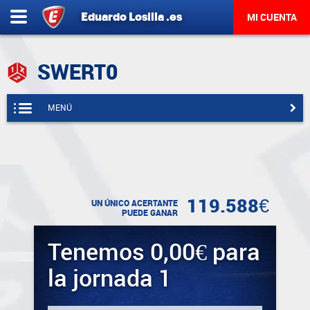
Eduardo
Losilla
.es
MI CUENTA
SWERT0
MENÚ
119.588€
UN ÚNICO ACERTANTE
PUEDE GANAR
Tenemos 0,00€ para
la jornada 1