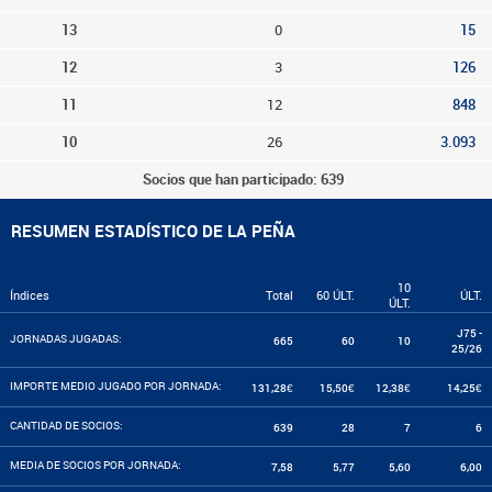
13
0
15
12
3
126
11
12
848
10
26
3.093
Socios que han participado: 639
RESUMEN ESTADÍSTICO DE LA PEÑA
10
Índices
Total
60 ÚLT.
ÚLT.
ÚLT.
J75 -
JORNADAS JUGADAS:
665
60
10
25/26
IMPORTE MEDIO JUGADO POR JORNADA:
131,28€
15,50€
12,38€
14,25€
CANTIDAD DE SOCIOS:
639
28
7
6
MEDIA DE SOCIOS POR JORNADA:
7,58
5,77
5,60
6,00