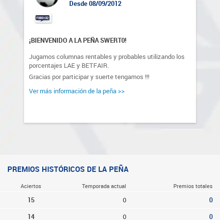
Desde 08/09/2012
¡BIENVENIDO A LA PEÑA SWERT0!
Jugamos columnas rentables y probables utilizando los 
porcentajes LAE y BETFAIR.
Gracias por participar y suerte tengamos !!! 
Ver más información de la peña >>
PREMIOS HISTÓRICOS DE LA PEÑA
Aciertos
Temporada actual
Premios totales
15
0
0
14
0
0