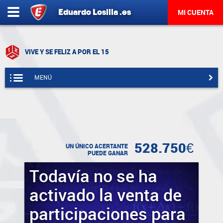
Eduardo
Losilla
.es
MI CUENTA
VIVE Y SE FELIZ A POR EL 15
MENÚ
528.750€
UN ÚNICO ACERTANTE
PUEDE GANAR
Todavía no se ha
activado la venta de
participaciones para