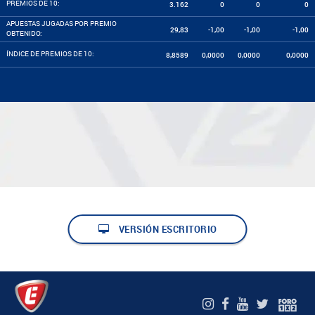
PREMIOS DE 10:
3.162
0
0
0
APUESTAS JUGADAS POR PREMIO
29,83
-1,00
-1,00
-1,00
OBTENIDO:
ÍNDICE DE PREMIOS DE 10:
8,8589
0,0000
0,0000
0,0000
VERSIÓN ESCRITORIO