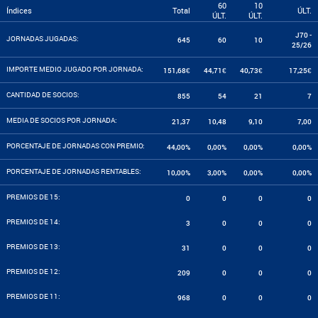
60
10
Índices
Total
ÚLT.
ÚLT.
ÚLT.
J70 -
JORNADAS JUGADAS:
645
60
10
25/26
IMPORTE MEDIO JUGADO POR JORNADA:
151,68€
44,71€
40,73€
17,25€
CANTIDAD DE SOCIOS:
855
54
21
7
MEDIA DE SOCIOS POR JORNADA:
21,37
10,48
9,10
7,00
PORCENTAJE DE JORNADAS CON PREMIO:
44,00%
0,00%
0,00%
0,00%
PORCENTAJE DE JORNADAS RENTABLES:
10,00%
3,00%
0,00%
0,00%
PREMIOS DE 15:
0
0
0
0
PREMIOS DE 14:
3
0
0
0
PREMIOS DE 13:
31
0
0
0
PREMIOS DE 12:
209
0
0
0
PREMIOS DE 11:
968
0
0
0