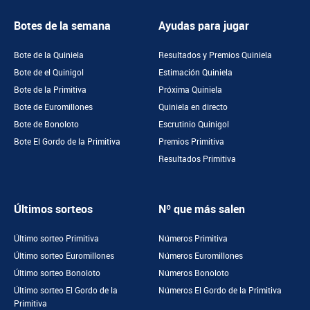
Botes de la semana
Ayudas para jugar
Bote de la Quiniela
Resultados y Premios Quiniela
Bote de el Quinigol
Estimación Quiniela
Bote de la Primitiva
Próxima Quiniela
Bote de Euromillones
Quiniela en directo
Bote de Bonoloto
Escrutinio Quinigol
Bote El Gordo de la Primitiva
Premios Primitiva
Resultados Primitiva
Últimos sorteos
Nº que más salen
Último sorteo Primitiva
Números Primitiva
Último sorteo Euromillones
Números Euromillones
Último sorteo Bonoloto
Números Bonoloto
Último sorteo El Gordo de la
Números El Gordo de la Primitiva
Primitiva