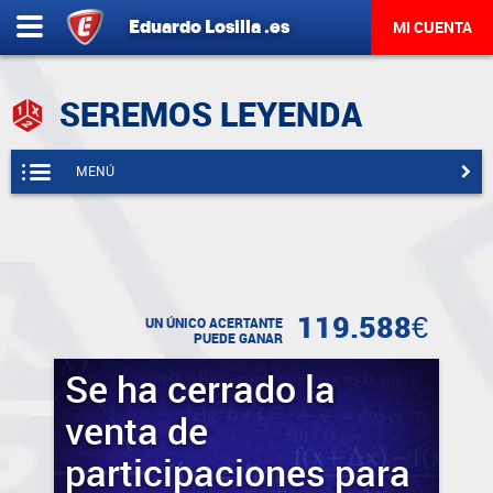
Eduardo
Losilla
.es
MI CUENTA
SEREMOS LEYENDA
MENÚ
119.588€
UN ÚNICO ACERTANTE
PUEDE GANAR
Se ha cerrado la
venta de
participaciones para