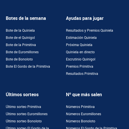
Botes de la semana
Ayudas para jugar
Bote de la Quiniela
Resultados y Premios Quiniela
Bote de el Quinigol
Estimación Quiniela
Bote de la Primitiva
Próxima Quiniela
Bote de Euromillones
Quiniela en directo
Bote de Bonoloto
Escrutinio Quinigol
Bote El Gordo de la Primitiva
Premios Primitiva
Resultados Primitiva
Últimos sorteos
Nº que más salen
Último sorteo Primitiva
Números Primitiva
Último sorteo Euromillones
Números Euromillones
Último sorteo Bonoloto
Números Bonoloto
Último sorteo El Gordo de la
Números El Gordo de la Primitiva