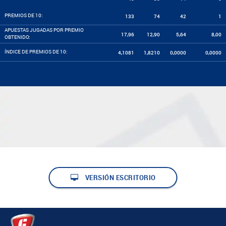
PREMIOS DE 10:
133
74
42
1
APUESTAS JUGADAS POR PREMIO
17,96
12,90
5,64
8,00
OBTENIDO:
ÍNDICE DE PREMIOS DE 10:
4,1081
1,8210
0,0000
0,0000
VERSIÓN ESCRITORIO