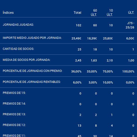
60
10
Índices
Total
ÚLT.
ÚLT.
ÚLT.
J75 -
JORNADAS JUGADAS:
102
60
10
25/26
IMPORTE MEDIO JUGADO POR JORNADA:
25,49€
18,39€
25,80€
6,00€
CANTIDAD DE SOCIOS:
25
18
10
1
MEDIA DE SOCIOS POR JORNADA:
2,45
1,63
2,10
1,00
PORCENTAJE DE JORNADAS CON PREMIO:
36,00%
33,00%
70,00%
100,00%
PORCENTAJE DE JORNADAS RENTABLES:
6,00%
3,00%
10,00%
0,00%
PREMIOS DE 15:
0
0
0
0
PREMIOS DE 14:
0
0
0
0
PREMIOS DE 13:
2
2
1
0
PREMIOS DE 12:
13
8
4
0
PREMIOS DE 11:
45
30
14
0