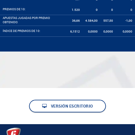
PREMIOS DE 10:
1.520
0
0
0
APUESTAS JUGADAS POR PREMIO
36,66
4.584,00
557,50
-1,00
OBTENIDO:
ÍNDICE DE PREMIOS DE 10:
6,1512
0,0000
0,0000
0,0000
VERSIÓN ESCRITORIO