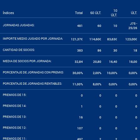
10
Índices
Total
60 ÚLT.
ÚLT.
ÚLT.
J75 -
JORNADAS JUGADAS:
481
60
10
25/26
IMPORTE MEDIO JUGADO POR JORNADA:
121,37€
114,60€
83,63€
123,00€
CANTIDAD DE SOCIOS:
383
86
30
18
MEDIA DE SOCIOS POR JORNADA:
32,84
20,80
16,40
18,00
PORCENTAJE DE JORNADAS CON PREMIO:
30,00%
2,00%
10,00%
0,00%
PORCENTAJE DE JORNADAS RENTABLES:
11,00%
8,00%
0,00%
0,00%
PREMIOS DE 15:
0
0
0
0
PREMIOS DE 14:
1
0
0
0
PREMIOS DE 13:
16
0
0
0
PREMIOS DE 12:
107
0
0
0
PREMIOS DE 11:
497
2
2
0