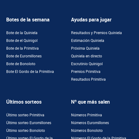
Botes de la semana
Ayudas para jugar
Bote de la Quiniela
Resultados y Premios Quiniela
Bote de el Quinigol
Estimación Quiniela
Bote de la Primitiva
Próxima Quiniela
Bote de Euromillones
Quiniela en directo
Bote de Bonoloto
Escrutinio Quinigol
Bote El Gordo de la Primitiva
Premios Primitiva
Resultados Primitiva
Últimos sorteos
Nº que más salen
Último sorteo Primitiva
Números Primitiva
Último sorteo Euromillones
Números Euromillones
Último sorteo Bonoloto
Números Bonoloto
Último sorteo El Gordo de la
Números El Gordo de la Primitiva