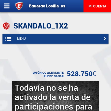
Eduardo
Losilla
.es
MI CUENTA
SKANDALO_1X2
MENÚ
528.750€
UN ÚNICO ACERTANTE
PUEDE GANAR
Todavía no se ha
activado la venta de
participaciones para