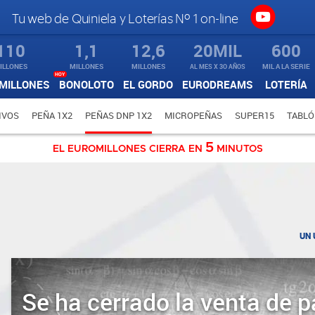
Tu web de Quiniela y Loterías Nº 1 on-line
110
1,1
12,6
20MIL
600
ILLONES
MILLONES
MILLONES
AL MES X 3O AÑOS
MIL A LA SERIE
HOY
MILLONES
BONOLOTO
EL GORDO
EURODREAMS
LOTERÍA
IVOS
PEÑA 1X2
PEÑAS DNP 1X2
MICROPEÑAS
SUPER15
TABLÓ
5
EL EUROMILLONES CIERRA EN
MINUTOS
UN 
Se ha cerrado la venta de p