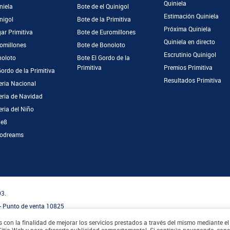
Quiniela
niela
Bote de el Quinigol
Estimación Quiniela
nigol
Bote de la Primitiva
Próxima Quiniela
ar Primitiva
Bote de Euromillones
Quiniela en directo
omillones
Bote de Bonoloto
Escrutinio Quinigol
oloto
Bote El Gordo de la
Primitiva
Premios Primitiva
Gordo de la Primitiva
Resultados Primitiva
eria Nacional
eria de Navidad
eria del Niño
ge8
odreams
03.
 - Punto de venta 10825
al asociado a
Loterías y Apuestas del Estado
os con la finalidad de mejorar los servicios prestados a través del mismo mediante el