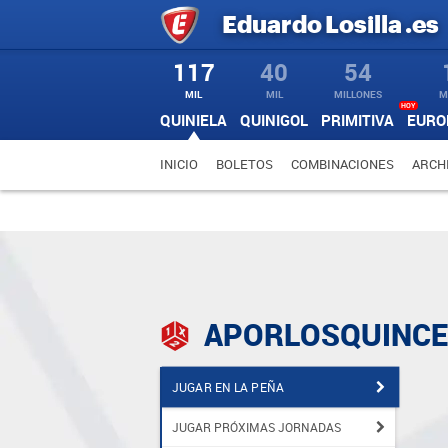
Eduardo
Losilla
.es
117
40
54
MIL
MIL
MILLONES
M
HOY
QUINIELA
QUINIGOL
PRIMITIVA
EURO
INICIO
BOLETOS
COMBINACIONES
ARCH
APORLOSQUINCE
JUGAR EN LA PEÑA
JUGAR PRÓXIMAS JORNADAS