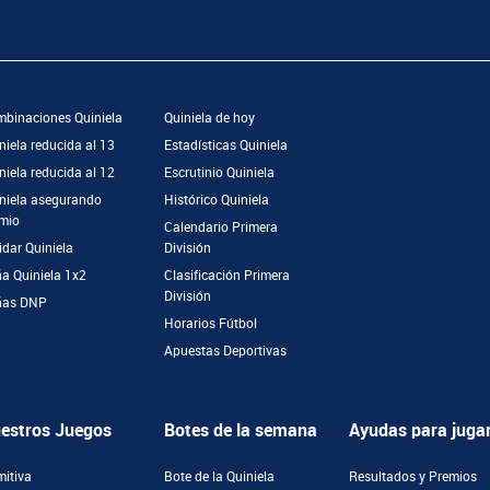
binaciones Quiniela
Quiniela de hoy
niela reducida al 13
Estadísticas Quiniela
niela reducida al 12
Escrutinio Quiniela
niela asegurando
Histórico Quiniela
mio
Calendario Primera
idar Quiniela
División
a Quiniela 1x2
Clasificación Primera
División
ñas DNP
Horarios Fútbol
Apuestas Deportivas
estros Juegos
Botes de la semana
Ayudas para juga
mitiva
Bote de la Quiniela
Resultados y Premios