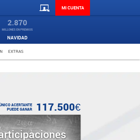
MI CUENTA
2.870
MILLONES EN PREMIOS
NAVIDAD
N
EXTRAS
117.500€
ÚNICO ACERTANTE
PUEDE GANAR
articipaciones