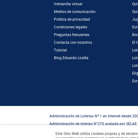
Ventanilla virtual
Qui
Medios de comunicación
Qui
Política de privacidad
Jug
Condiciones legales
Eur
Preguntas frecuentes
Bon
Contacta con nosotros
El 
Tutorial
Lot
Blog Eduardo Losilla
Lot
Lot
Eli
Eur
Administración de Loterías Nº 1 en internet desde 20
Administración de loterías N°270 avalada por SELAE
Compra 100% segura en un Punto de Venta Ofici
Este Sitio Web utiliza cookies propias y de tercer