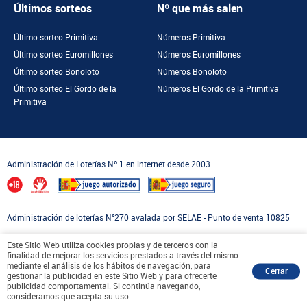
Últimos sorteos
Nº que más salen
Último sorteo Primitiva
Números Primitiva
Último sorteo Euromillones
Números Euromillones
Último sorteo Bonoloto
Números Bonoloto
Último sorteo El Gordo de la
Números El Gordo de la Primitiva
Primitiva
Administración de Loterías Nº 1 en internet desde 2003.
Administración de loterías N°270 avalada por SELAE - Punto de venta 10825
Compra 100% segura en un Punto de Venta Oficial asociado a
Este Sitio Web utiliza cookies propias y de terceros con la
finalidad de mejorar los servicios prestados a través del mismo
Loterías y Apuestas del Estado
mediante el análisis de los hábitos de navegación, para
Cerrar
gestionar la publicidad en este Sitio Web y para ofrecerte
publicidad comportamental. Si continúa navegando,
consideramos que acepta su uso.
Copyright © 2026 Eduardo Losilla. Todos los derechos reservados.