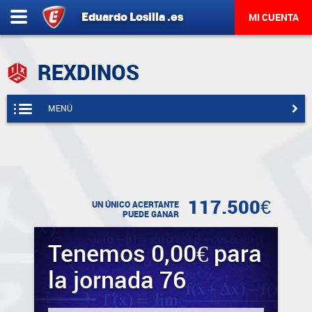
Eduardo
Losilla
.es
MI CUENTA
REXDINOS
MENÚ
117.500€
UN ÚNICO ACERTANTE
PUEDE GANAR
Tenemos 0,00€ para
la jornada 76