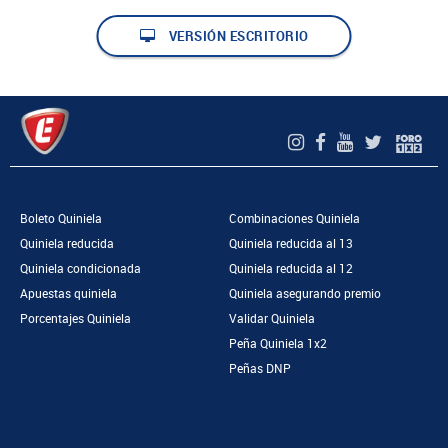
VERSIÓN ESCRITORIO
Boleto Quiniela
Combinaciones Quiniela
Quiniela reducida
Quiniela reducida al 13
Quiniela condicionada
Quiniela reducida al 12
Apuestas quiniela
Quiniela asegurando premio
Porcentajes Quiniela
Validar Quiniela
Peña Quiniela 1x2
Peñas DNP