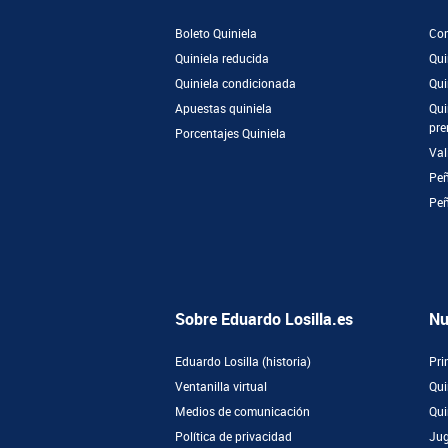
Boleto Quiniela
Com
Quiniela reducida
Qui
Quiniela condicionada
Qui
Apuestas quiniela
Qui
pre
Porcentajes Quiniela
Val
Peñ
Pe
Sobre Eduardo Losilla.es
Nu
Eduardo Losilla (historia)
Pri
Ventanilla virtual
Qui
Medios de comunicación
Qui
Política de privacidad
Jug