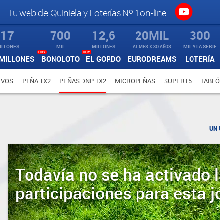
Tu web de Quiniela y Loterías Nº 1 on-line
17
700
12,6
20MIL
300
ILLONES
MIL
MILLONES
AL MES X 3O AÑOS
MIL A LA SERIE
HOY
HOY
MILLONES
BONOLOTO
EL GORDO
EURODREAMS
LOTERÍA
IVOS
PEÑA 1X2
PEÑAS DNP 1X2
MICROPEÑAS
SUPER15
TABLÓ
UN 
Todavía no se ha activado l
participaciones para esta j