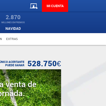
MI CUENTA
2.870
MILLONES EN PREMIOS
NAVIDAD
N
EXTRAS
528.750€
ÚNICO ACERTANTE
PUEDE GANAR
a venta de
ornada.