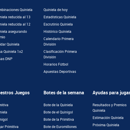
binaciones Quiniela
Quiniela de hoy
niela reducida al 13
Estadísticas Quiniela
niela reducida al 12
Escrutinio Quiniela
niela asegurando
Histórico Quiniela
mio
Calendario Primera
idar Quiniela
División
a Quiniela 1x2
Clasificación Primera
División
ñas DNP
Horarios Fútbol
Apuestas Deportivas
estros Juegos
Botes de la semana
Ayudas para juga
mitiva
Bote de la Quiniela
Resultados y Premios
Quiniela
niela
Bote de el Quinigol
Estimación Quiniela
nigol
Bote de la Primitiva
Próxima Quiniela
ar Primitiva
Bote de Euromillones