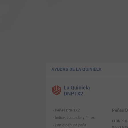
AYUDAS DE LA QUINIELA
La Quiniela
DNP1X2
Peñas 
Peñas DNP1X2
Índice, buscador y filtros
El DNP1X2 
Participar una peña
el que cre