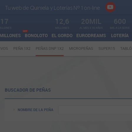
Tu web de Quiniela y Loterías Nº 1 on-line
17
12,6
20MIL
600
ILLONES
MILLONES
AL MES X 3O AÑOS
MIL A LA SERIE
HOY
MILLONES
BONOLOTO
EL GORDO
EURODREAMS
LOTERÍA
IVOS
PEÑA 1X2
PEÑAS DNP 1X2
MICROPEÑAS
SUPER15
TABLÓ
BUSCADOR DE PEÑAS
NOMBRE DE LA PEÑA
TODAS
60 ÚLTIMAS
10 ÚLTIMAS
FILTRAR JORNADAS