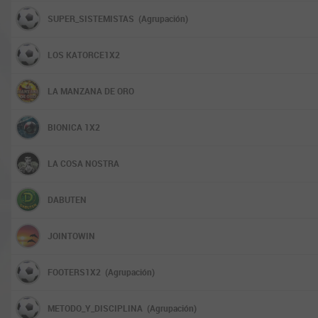
SUPER_SISTEMISTAS
(Agrupación)
LOS KATORCE1X2
LA MANZANA DE ORO
BIONICA 1X2
LA COSA NOSTRA
DABUTEN
JOINTOWIN
FOOTERS1X2
(Agrupación)
METODO_Y_DISCIPLINA
(Agrupación)