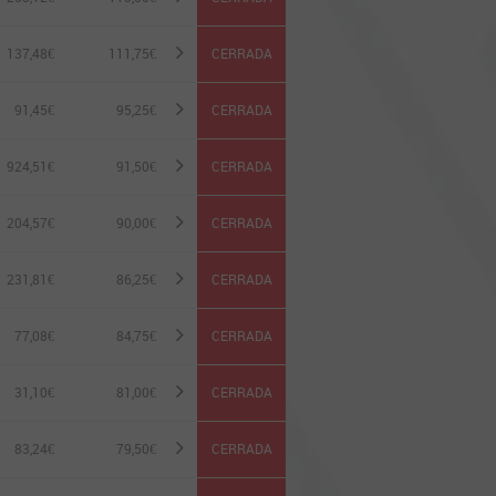
137,48€
111,75
€
CERRADA
91,45€
95,25
€
CERRADA
924,51€
91,50
€
CERRADA
204,57€
90,00
€
CERRADA
231,81€
86,25
€
CERRADA
77,08€
84,75
€
CERRADA
31,10€
81,00
€
CERRADA
83,24€
79,50
€
CERRADA