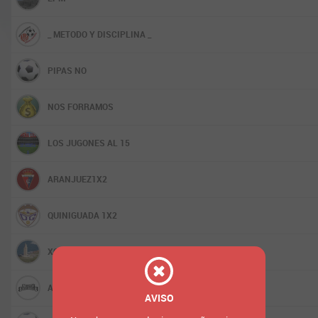
_ METODO Y DISCIPLINA _
PIPAS NO
NOS FORRAMOS
LOS JUGONES AL 15
ARANJUEZ1X2
QUINIGUADA 1X2
XOSEANTON
AGRUPACION SUPERSISTEMISTAS
AVISO