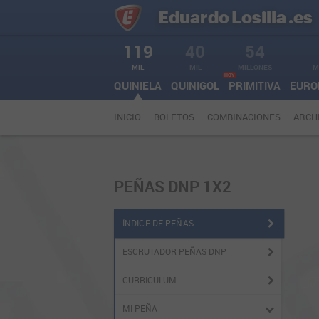
Eduardo
Losilla
.es
119
40
54
MIL
MIL
MILLONES
M
HOY
QUINIELA
QUINIGOL
PRIMITIVA
EURO
INICIO
BOLETOS
COMBINACIONES
ARCH
PEÑAS DNP 1X2
ÍNDICE DE PEÑAS
ESCRUTADOR PEÑAS DNP
CURRICULUM
MI PEÑA