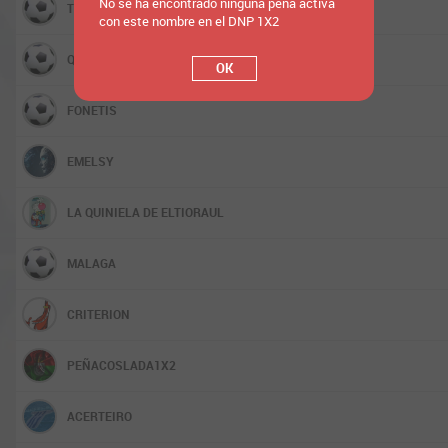
No se ha encontrado ninguna peña activa
TURBO 8
con este nombre en el DNP 1X2
QUINIGENIOS
OK
FONETIS
EMELSY
LA QUINIELA DE ELTIORAUL
MALAGA
CRITERION
PEÑACOSLADA1X2
ACERTEIRO