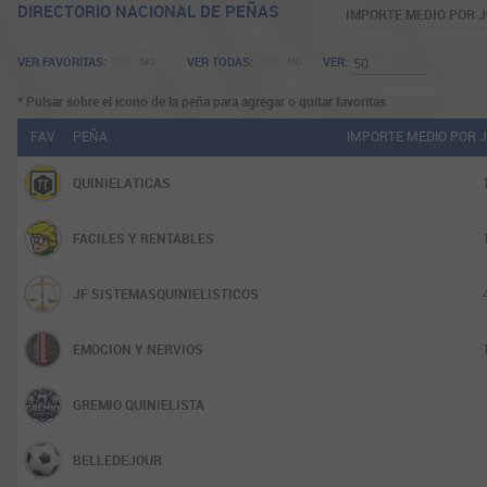
DIRECTORIO NACIONAL DE PEÑAS
DESDE:
HAS
€
RECAUDADO JORNADA ACTUAL
VER FAVORITAS:
VER TODAS:
VER:
€
IMPORTE MEDIO POR JORNADA
* Pulsar sobre el icono de la peña para agregar o quitar favoritas
MEDIA SOCIOS POR JORNADA
FAV
PEÑA
IMPORTE MEDIO POR 
JORNADAS JUGADAS
QUINIELATICAS
JORNADAS CON PREMIOS (%)
JORNADAS RENTABLES (%)
FACILES Y RENTABLES
PREMIOS DE 15
PREMIOS DE 14
JF SISTEMASQUINIELISTICOS
PREMIOS DE 13
EMOCION Y NERVIOS
APUESTAS GASTADAS POR PREMIO
COBRADO EN PREMIOS DE 10 (%)
GREMIO QUINIELISTA
RENTABILIDAD
BELLEDEJOUR