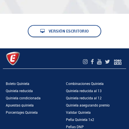
VERSIÓN ESCRITORIO
Boleto Quiniela
Combinaciones Quiniela
Quiniela reducida
Quiniela reducida al 13
Quiniela condicionada
Quiniela reducida al 12
Apuestas quiniela
Quiniela asegurando premio
Porcentajes Quiniela
Validar Quiniela
Peña Quiniela 1x2
Peñas DNP