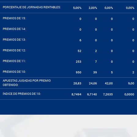
PORCENTAJE DE JORNADAS RENTABLES:
5,00%
2,00%
0,00%
0,00%
PREMIOS DE 15:
0
0
0
0
PREMIOS DE 14:
0
0
0
0
PREMIOS DE 13:
6
0
0
0
PREMIOS DE 12:
52
2
0
0
PREMIOS DE 11:
253
7
0
0
PREMIOS DE 10:
950
39
5
2
APUESTAS JUGADAS POR PREMIO
28,83
24,06
42,00
9,00
OBTENIDO:
ÍNDICE DE PREMIOS DE 10:
8,7494
6,7140
7,2635
0,0000