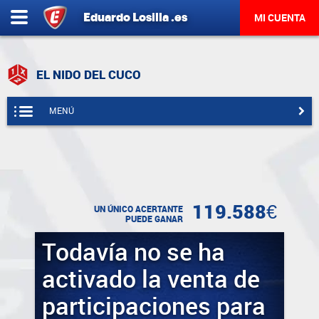
Eduardo
Losilla
.es
MI CUENTA
EL NIDO DEL CUCO
MENÚ
119.588€
UN ÚNICO ACERTANTE
PUEDE GANAR
Todavía no se ha
activado la venta de
participaciones para