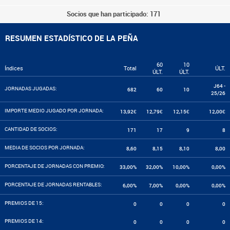
Socios que han participado: 171
RESUMEN ESTADÍSTICO DE LA PEÑA
60
10
Índices
Total
ÚLT.
ÚLT.
ÚLT.
J64 -
JORNADAS JUGADAS:
682
60
10
25/26
IMPORTE MEDIO JUGADO POR JORNADA:
13,92€
12,79€
12,15€
12,00€
CANTIDAD DE SOCIOS:
171
17
9
8
MEDIA DE SOCIOS POR JORNADA:
8,60
8,15
8,10
8,00
PORCENTAJE DE JORNADAS CON PREMIO:
33,00%
32,00%
10,00%
0,00%
PORCENTAJE DE JORNADAS RENTABLES:
6,00%
7,00%
0,00%
0,00%
PREMIOS DE 15:
0
0
0
0
PREMIOS DE 14:
0
0
0
0