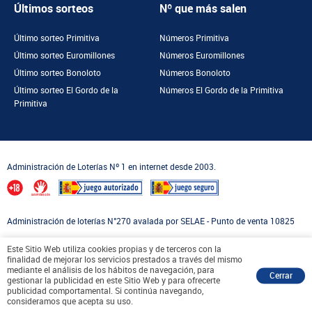
Últimos sorteos
Nº que más salen
Último sorteo Primitiva
Números Primitiva
Último sorteo Euromillones
Números Euromillones
Último sorteo Bonoloto
Números Bonoloto
Último sorteo El Gordo de la
Números El Gordo de la Primitiva
Primitiva
Administración de Loterías Nº 1 en internet desde 2003.
Administración de loterías N°270 avalada por SELAE - Punto de venta 10825
Compra 100% segura en un Punto de Venta Oficial asociado a
Este Sitio Web utiliza cookies propias y de terceros con la
finalidad de mejorar los servicios prestados a través del mismo
Loterías y Apuestas del Estado
mediante el análisis de los hábitos de navegación, para
Cerrar
gestionar la publicidad en este Sitio Web y para ofrecerte
publicidad comportamental. Si continúa navegando,
consideramos que acepta su uso.
Copyright © 2026 Eduardo Losilla. Todos los derechos reservados.