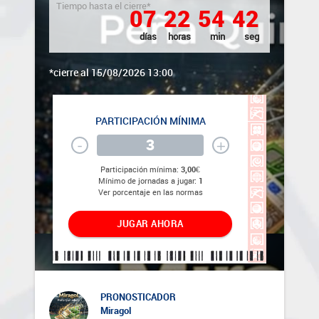
Tiempo hasta el cierre*
0
7
2
2
5
4
4
2
días
horas
min
seg
*cierre al 15/08/2026 13:00
PARTICIPACIÓN MÍNIMA
-
+
Participación mínima:
3,00€
Mínimo de jornadas a jugar:
1
Ver porcentaje en las normas
JUGAR AHORA
PRONOSTICADOR
Miragol