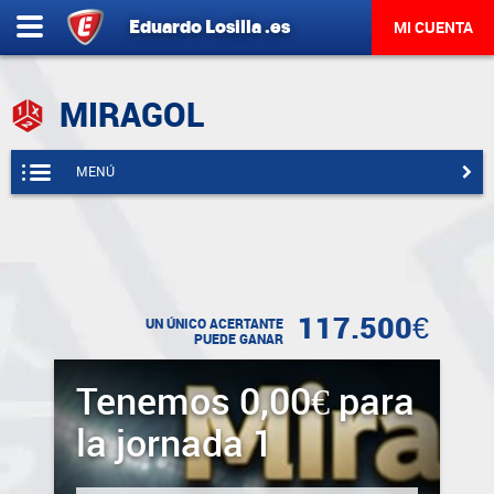
Eduardo
Losilla
.es
MI CUENTA
MIRAGOL
MENÚ
117.500€
UN ÚNICO ACERTANTE
PUEDE GANAR
Tenemos 0,00€ para
la jornada 1