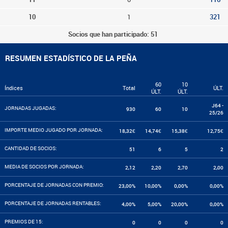
10
1
321
Socios que han participado: 51
RESUMEN ESTADÍSTICO DE LA PEÑA
60
10
Índices
Total
ÚLT.
ÚLT.
ÚLT.
J64 -
JORNADAS JUGADAS:
930
60
10
25/26
IMPORTE MEDIO JUGADO POR JORNADA:
18,32€
14,74€
15,38€
12,75€
CANTIDAD DE SOCIOS:
51
6
5
2
MEDIA DE SOCIOS POR JORNADA:
2,12
2,20
2,70
2,00
PORCENTAJE DE JORNADAS CON PREMIO:
23,00%
10,00%
0,00%
0,00%
PORCENTAJE DE JORNADAS RENTABLES:
4,00%
5,00%
20,00%
0,00%
PREMIOS DE 15:
0
0
0
0