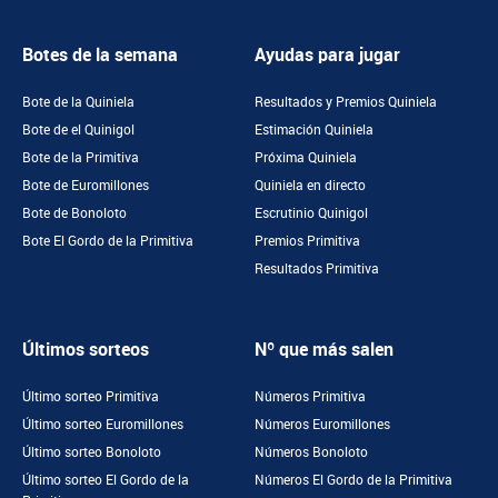
Botes de la semana
Ayudas para jugar
Bote de la Quiniela
Resultados y Premios Quiniela
Bote de el Quinigol
Estimación Quiniela
Bote de la Primitiva
Próxima Quiniela
Bote de Euromillones
Quiniela en directo
Bote de Bonoloto
Escrutinio Quinigol
Bote El Gordo de la Primitiva
Premios Primitiva
Resultados Primitiva
Últimos sorteos
Nº que más salen
Último sorteo Primitiva
Números Primitiva
Último sorteo Euromillones
Números Euromillones
Último sorteo Bonoloto
Números Bonoloto
Último sorteo El Gordo de la
Números El Gordo de la Primitiva