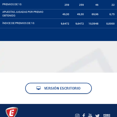
PREMIOS DE 10:
259
259
46
22
APUESTAS JUGADAS POR PREMIO
49,30
49,30
69,96
6,75
OBTENIDO:
ÍNDICE DE PREMIOS DE 10:
9,6472
9,6472
10,5948
0,0000
VERSIÓN ESCRITORIO