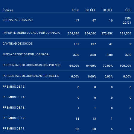
Índices
Total
60 ÚLT.
10 ÚLT.
ÚLT.
J35 -
JORNADAS JUGADAS:
47
47
10
20/21
IMPORTE MEDIO JUGADO POR JORNADA:
254,09€
254,09€
272,85€
121,50€
CANTIDAD DE SOCIOS:
137
137
41
3
MEDIA DE SOCIOS POR JORNADA:
3,00
3,00
3,00
3,00
PORCENTAJE DE JORNADAS CON PREMIO:
64,00%
64,00%
70,00%
100,00%
PORCENTAJE DE JORNADAS RENTABLES:
6,00%
6,00%
0,00%
0,00%
PREMIOS DE 15:
0
0
0
0
PREMIOS DE 14:
0
0
0
0
PREMIOS DE 13:
1
1
0
0
PREMIOS DE 12:
13
13
1
1
PREMIOS DE 11:
50
50
5
1