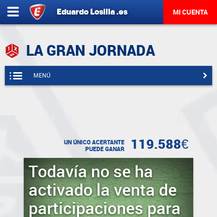
Eduardo
Losilla
.es
MI CUENTA
LA GRAN JORNADA
MENÚ
119.588€
UN ÚNICO ACERTANTE
PUEDE GANAR
Todavía no se ha
activado la venta de
participaciones para