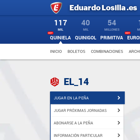
Eduardo
Losilla
.es
117
40
54
MIL
MIL
MILLONES
M
HOY
HOY
QUINIELA
QUINIGOL
PRIMITIVA
EURO
INICIO
BOLETOS
COMBINACIONES
ARCH
EL_14
JUGAR EN LA PEÑA
JUGAR PRÓXIMAS JORNADAS
ABONARSE A LA PEÑA
INFORMACIÓN PARTICULAR