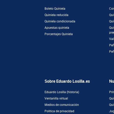
Boleto Quiniela
Com
Quiniela reducida
Qui
Quiniela condicionada
Qui
Apuestas quiniela
Qui
pre
Porcentajes Quiniela
Val
Peñ
Pe
Sobre Eduardo Losilla.es
Nu
Eduardo Losilla (historia)
Pri
Ventanilla virtual
Qui
Medios de comunicación
Qui
Política de privacidad
Jug