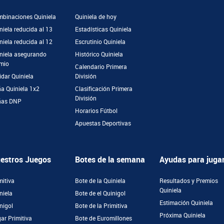
binaciones Quiniela
Quiniela de hoy
niela reducida al 13
Estadísticas Quiniela
niela reducida al 12
Escrutinio Quiniela
niela asegurando
Histórico Quiniela
mio
Calendario Primera
idar Quiniela
División
a Quiniela 1x2
Clasificación Primera
División
ñas DNP
Horarios Fútbol
Apuestas Deportivas
estros Juegos
Botes de la semana
Ayudas para juga
mitiva
Bote de la Quiniela
Resultados y Premios
Quiniela
niela
Bote de el Quinigol
Estimación Quiniela
nigol
Bote de la Primitiva
Próxima Quiniela
ar Primitiva
Bote de Euromillones