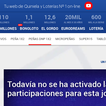
Tu web de Quiniela y Loterías Nº 1 on-line
110
1,1
12,6
20MIL
600
ILLONES
MILLONES
MILLONES
AL MES X 3O AÑOS
MIL A LA SERIE
HOY
MILLONES
BONOLOTO
EL GORDO
EURODREAMS
LOTERÍA
IVOS
PEÑA 1X2
PEÑAS DNP 1X2
MICROPEÑAS
SUPER15
TABLÓ
UN 
Todavía no se ha activado l
participaciones para esta j