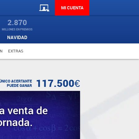
MI CUENTA
2.870
MILLONES EN PREMIOS
NAVIDAD
N
EXTRAS
117.500€
ÚNICO ACERTANTE
PUEDE GANAR
a venta de
ornada.