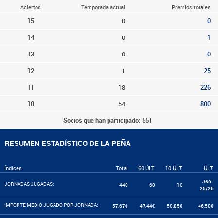
Aciertos
Temporada actual
Premios totales
15
0
0
14
0
1
13
0
0
12
1
25
11
18
226
10
54
800
Socios que han participado: 551
RESUMEN ESTADÍSTICO DE LA PEÑA
Índices
Total
60 ÚLT.
10 ÚLT.
ÚLT.
J60 -
JORNADAS JUGADAS:
440
60
10
25/26
IMPORTE MEDIO JUGADO POR JORNADA:
57,67€
47,44€
50,85€
46,50€