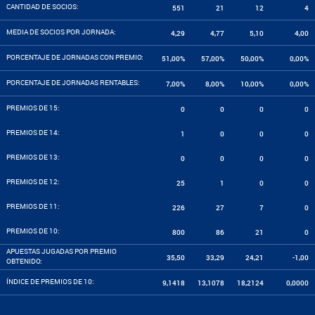
CANTIDAD DE SOCIOS:
551
21
12
4
MEDIA DE SOCIOS POR JORNADA:
4,29
4,77
5,10
4,00
PORCENTAJE DE JORNADAS CON PREMIO:
51,00%
57,00%
50,00%
0,00%
PORCENTAJE DE JORNADAS RENTABLES:
7,00%
8,00%
10,00%
0,00%
PREMIOS DE 15:
0
0
0
0
PREMIOS DE 14:
1
0
0
0
PREMIOS DE 13:
0
0
0
0
PREMIOS DE 12:
25
1
0
0
PREMIOS DE 11:
226
27
7
0
PREMIOS DE 10:
800
86
21
0
APUESTAS JUGADAS POR PREMIO
35,50
33,29
24,21
-1,00
OBTENIDO:
ÍNDICE DE PREMIOS DE 10:
9,1418
13,1078
18,2124
0,0000