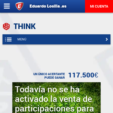
Eduardo
Losilla
.es
MI CUENTA
THINK
MENÚ
117.500€
UN ÚNICO ACERTANTE
PUEDE GANAR
Todavía no se ha
activado la venta de
participaciones para