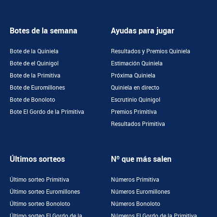
Botes de la semana
Ayudas para jugar
Bote de la Quiniela
Resultados y Premios Quiniela
Bote de el Quinigol
Estimación Quiniela
Bote de la Primitiva
Próxima Quiniela
Bote de Euromillones
Quiniela en directo
Bote de Bonoloto
Escrutinio Quinigol
Bote El Gordo de la Primitiva
Premios Primitiva
Resultados Primitiva
Últimos sorteos
Nº que más salen
Último sorteo Primitiva
Números Primitiva
Último sorteo Euromillones
Números Euromillones
Último sorteo Bonoloto
Números Bonoloto
Último sorteo El Gordo de la
Números El Gordo de la Primitiva