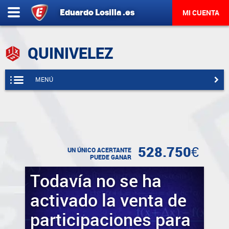
Eduardo
Losilla
.es
MI CUENTA
QUINIVELEZ
MENÚ
528.750€
UN ÚNICO ACERTANTE
PUEDE GANAR
Todavía no se ha
activado la venta de
participaciones para