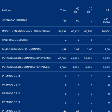
60
10
Índices
Total
ÚLT.
ÚLT.
ÚLT.
J64 -
JORNADAS JUGADAS:
69
60
10
25/26
IMPORTE MEDIO JUGADO POR JORNADA:
66,39€
66,41€
66,75€
70,50€
CANTIDAD DE SOCIOS:
4
4
2
2
MEDIA DE SOCIOS POR JORNADA:
1,99
1,98
1,90
2,00
PORCENTAJE DE JORNADAS CON PREMIO:
45,00%
43,00%
20,00%
0,00%
PORCENTAJE DE JORNADAS RENTABLES:
4,00%
5,00%
0,00%
0,00%
PREMIOS DE 15:
0
0
0
0
PREMIOS DE 14:
0
0
0
0
PREMIOS DE 13:
0
0
0
0
PREMIOS DE 12:
9
9
0
0
PREMIOS DE 11:
44
42
1
0