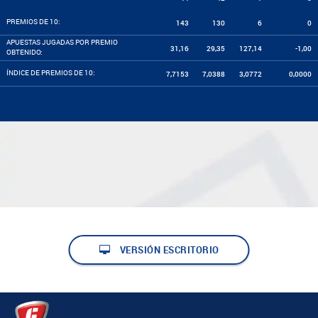
PREMIOS DE 10:
143
130
6
0
APUESTAS JUGADAS POR PREMIO
31,16
29,35
127,14
-1,00
OBTENIDO:
ÍNDICE DE PREMIOS DE 10:
7,7153
7,0388
3,0772
0,0000
VERSIÓN ESCRITORIO