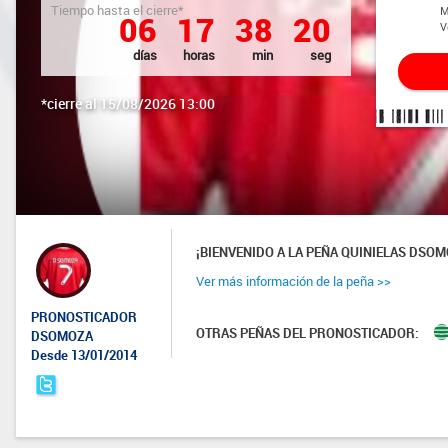
Tiempo hasta el cierre*
M
0
6
1
7
3
8
1
9
V
días
horas
min
seg
*cierre al 15/08/2026 13:00
¡BIENVENIDO A LA PEÑA QUINIELAS DSOM
Ver más información de la peña >>
PRONOSTICADOR
OTRAS PEÑAS DEL PRONOSTICADOR:
DSOMOZA
Desde 13/01/2014