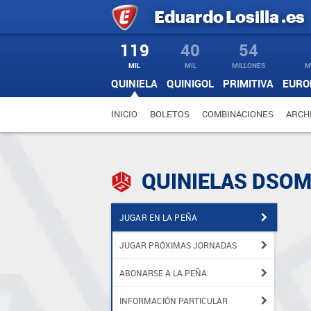
Eduardo
Losilla
.es
119
40
54
MIL
MIL
MILLONES
M
QUINIELA
QUINIGOL
PRIMITIVA
EURO
INICIO
BOLETOS
COMBINACIONES
ARCH
QUINIELAS DSO
JUGAR EN LA PEÑA
JUGAR PRÓXIMAS JORNADAS
ABONARSE A LA PEÑA
INFORMACIÓN PARTICULAR