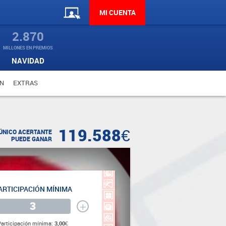
MI CUENTA
2.870
MILLONES EN PREMIOS
NAVIDAD
N
EXTRAS
119.588€
ÚNICO ACERTANTE
PUEDE GANAR
ARTICIPACIÓN MÍNIMA
+
Participación mínima:
3,00€