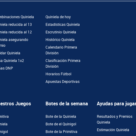
binaciones Quiniela
Quiniela de hoy
niela reducida al 13
Estadísticas Quiniela
niela reducida al 12
Escrutinio Quiniela
niela asegurando
Histórico Quiniela
mio
Calendario Primera
idar Quiniela
División
a Quiniela 1x2
Clasificación Primera
División
ñas DNP
Horarios Fútbol
Apuestas Deportivas
estros Juegos
Botes de la semana
Ayudas para juga
mitiva
Bote de la Quiniela
Resultados y Premios
Quiniela
niela
Bote de el Quinigol
Estimación Quiniela
nigol
Bote de la Primitiva