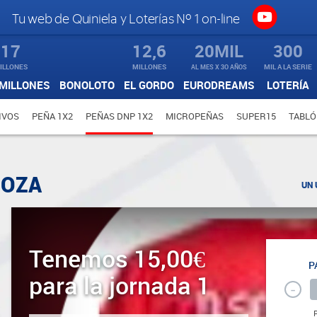
Tu web de Quiniela y Loterías Nº 1 on-line
17
12,6
20MIL
300
ILLONES
MILLONES
AL MES X 3O AÑOS
MIL A LA SERIE
MILLONES
BONOLOTO
EL GORDO
EURODREAMS
LOTERÍA
IVOS
PEÑA 1X2
PEÑAS DNP 1X2
MICROPEÑAS
SUPER15
TABLÓ
MOZA
UN 
Tenemos 15,00€
P
para la jornada 1
-