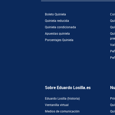
Boleto Quiniela
Com
Quiniela reducida
Qui
Quiniela condicionada
Qui
Apuestas quiniela
Qui
pre
Porcentajes Quiniela
Val
Peñ
Pe
Sobre Eduardo Losilla.es
Nu
Eduardo Losilla (historia)
Pri
Ventanilla virtual
Qui
Medios de comunicación
Qui