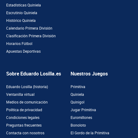
Estadísticas Quiniela
Escrutinio Quiniela
Histórico Quiniela
Calendario Primera División
Clasificación Primera División
Horarios Fútbol
Apuestas Deportivas
Sobre Eduardo Losilla.es
Nuestros Juegos
Eduardo Losilla (historia)
Primitiva
Ventanilla virtual
Quiniela
Medios de comunicación
Quinigol
Política de privacidad
Jugar Primitiva
Condiciones legales
Euromillones
Preguntas frecuentes
Bonoloto
Contacta con nosotros
El Gordo de la Primitiva