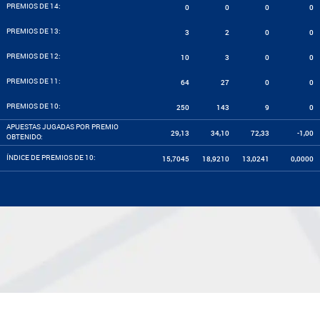
PREMIOS DE 14:
0
0
0
0
PREMIOS DE 13:
3
2
0
0
PREMIOS DE 12:
10
3
0
0
PREMIOS DE 11:
64
27
0
0
PREMIOS DE 10:
250
143
9
0
APUESTAS JUGADAS POR PREMIO
29,13
34,10
72,33
-1,00
OBTENIDO:
ÍNDICE DE PREMIOS DE 10:
15,7045
18,9210
13,0241
0,0000