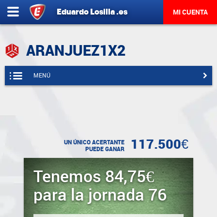
Eduardo
Losilla
.es
MI CUENTA
ARANJUEZ1X2
MENÚ
117.500€
UN ÚNICO ACERTANTE
PUEDE GANAR
Tenemos 84,75€
para la jornada 76