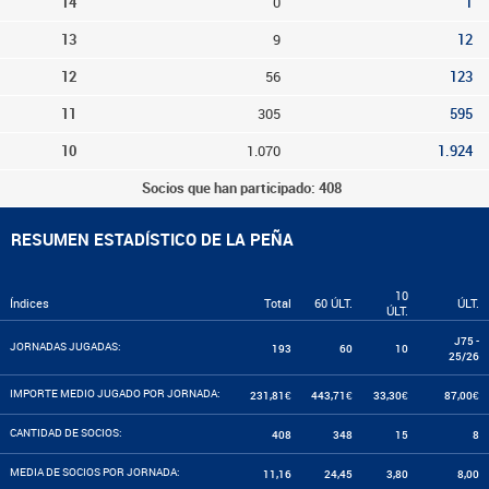
14
0
1
13
9
12
12
56
123
11
305
595
10
1.070
1.924
Socios que han participado: 408
RESUMEN ESTADÍSTICO DE LA PEÑA
10
Índices
Total
60 ÚLT.
ÚLT.
ÚLT.
J75 -
JORNADAS JUGADAS:
193
60
10
25/26
IMPORTE MEDIO JUGADO POR JORNADA:
231,81€
443,71€
33,30€
87,00€
CANTIDAD DE SOCIOS:
408
348
15
8
MEDIA DE SOCIOS POR JORNADA:
11,16
24,45
3,80
8,00