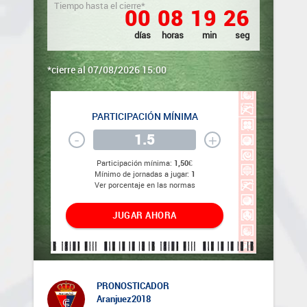
Tiempo hasta el cierre*
0
0
0
8
1
9
2
6
días
horas
min
seg
*cierre al 07/08/2026 15:00
PARTICIPACIÓN MÍNIMA
-
+
Participación mínima:
1,50€
Mínimo de jornadas a jugar:
1
Ver porcentaje en las normas
JUGAR AHORA
PRONOSTICADOR
Aranjuez2018