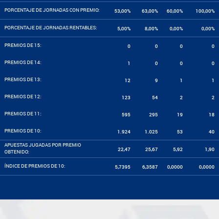
PORCENTAJE DE JORNADAS CON PREMIO:
53,00%
63,00%
60,00%
100,00%
PORCENTAJE DE JORNADAS RENTABLES:
5,00%
8,00%
0,00%
0,00%
PREMIOS DE 15:
0
0
0
0
PREMIOS DE 14:
1
0
0
0
PREMIOS DE 13:
12
9
1
1
PREMIOS DE 12:
123
54
2
2
PREMIOS DE 11:
595
295
19
18
PREMIOS DE 10:
1.924
1.025
53
40
APUESTAS JUGADAS POR PREMIO
22,47
25,67
5,92
1,90
OBTENIDO:
ÍNDICE DE PREMIOS DE 10:
5,7395
6,3587
0,0000
0,0000