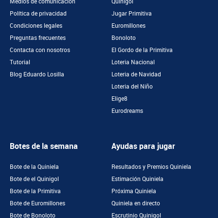
Medios de comunicación
Quinigol
Política de privacidad
Jugar Primitiva
Condiciones legales
Euromillones
Preguntas frecuentes
Bonoloto
Contacta con nosotros
El Gordo de la Primitiva
Tutorial
Loteria Nacional
Blog Eduardo Losilla
Loteria de Navidad
Loteria del Niño
Elige8
Eurodreams
Botes de la semana
Ayudas para jugar
Bote de la Quiniela
Resultados y Premios Quiniela
Bote de el Quinigol
Estimación Quiniela
Bote de la Primitiva
Próxima Quiniela
Bote de Euromillones
Quiniela en directo
Bote de Bonoloto
Escrutinio Quinigol