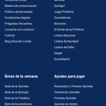
Ventanilla virtual
Quiniela
Medios de comunicación
Quinigol
Política de privacidad
Jugar Primitiva
Condiciones legales
Euromillones
Preguntas frecuentes
Bonoloto
Contacta con nosotros
El Gordo de la Primitiva
Tutorial
Loteria Nacional
Blog Eduardo Losilla
Loteria de Navidad
Loteria del Niño
Elige8
Eurodreams
Botes de la semana
Ayudas para jugar
Bote de la Quiniela
Resultados y Premios Quiniela
Bote de el Quinigol
Estimación Quiniela
Bote de la Primitiva
Próxima Quiniela
Bote de Euromillones
Quiniela en directo