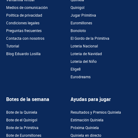
Ventanilla virtual
Quiniela
Medios de comunicación
Quinigol
Política de privacidad
Jugar Primitiva
Condiciones legales
Euromillones
Preguntas frecuentes
Bonoloto
Contacta con nosotros
El Gordo de la Primitiva
Tutorial
Loteria Nacional
Blog Eduardo Losilla
Loteria de Navidad
Loteria del Niño
Elige8
Eurodreams
Botes de la semana
Ayudas para jugar
Bote de la Quiniela
Resultados y Premios Quiniela
Bote de el Quinigol
Estimación Quiniela
Bote de la Primitiva
Próxima Quiniela
Bote de Euromillones
Quiniela en directo