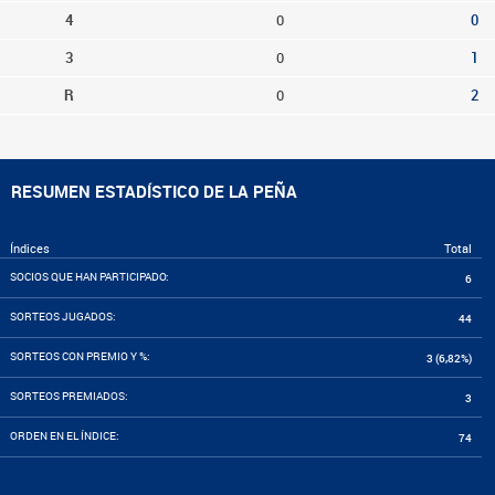
4
0
0
3
0
1
R
0
2
RESUMEN ESTADÍSTICO DE LA PEÑA
Índices
Total
SOCIOS QUE HAN PARTICIPADO:
6
SORTEOS JUGADOS:
44
SORTEOS CON PREMIO Y %:
3 (6,82%)
SORTEOS PREMIADOS:
3
ORDEN EN EL ÍNDICE:
74