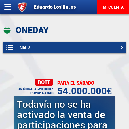
Eduardo
Losilla
.es
MI CUENTA
ONEDAY
MENÚ
BOTE
PARA EL
SÁBADO
54.000.000€
UN ÚNICO ACERTANTE
PUEDE GANAR
Todavía no se ha
activado la venta de
participaciones para