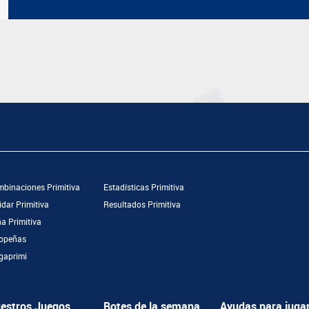
binaciones Primitiva
Estadísticas Primitiva
idar Primitiva
Resultados Primitiva
a Primitiva
opeñas
aprimi
estros Juegos
Botes de la semana
Ayudas para juga