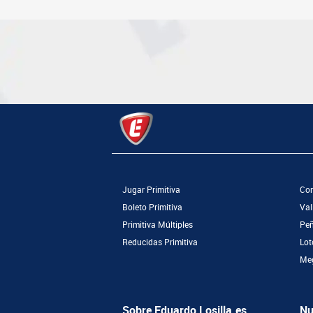
Jugar Primitiva
Com
Boleto Primitiva
Val
Primitiva Múltiples
Peñ
Reducidas Primitiva
Lot
Meg
Sobre Eduardo Losilla.es
Nu