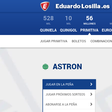
Eduardo
Losilla
.es
528
10
56
MIL
MIL
MILLONES
M
QUINIELA
QUINIGOL
PRIMITIVA
EURO
JUGAR PRIMITIVA
BOLETOS
COMBINACIO
ASTRON
JUGAR EN LA PEÑA
JUGAR PRÓXIMOS SORTEOS
ABONARSE A LA PEÑA