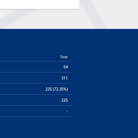
Total
54
311
225 (72,35%)
225
-