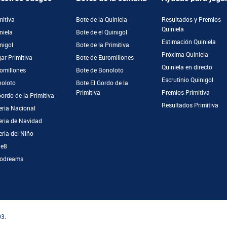
mitiva
Bote de la Quiniela
Resultados y Premios
Quiniela
niela
Bote de el Quinigol
Estimación Quiniela
nigol
Bote de la Primitiva
Próxima Quiniela
ar Primitiva
Bote de Euromillones
Quiniela en directo
omillones
Bote de Bonoloto
Escrutinio Quinigol
oloto
Bote El Gordo de la
Primitiva
Premios Primitiva
Gordo de la Primitiva
Resultados Primitiva
eria Nacional
eria de Navidad
eria del Niño
ge8
odreams
03.