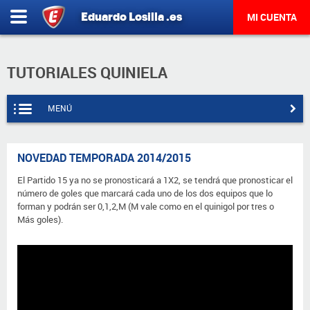
Eduardo
Losilla
.es
MI CUENTA
TUTORIALES QUINIELA
MENÚ
NOVEDAD TEMPORADA 2014/2015
El Partido 15 ya no se pronosticará a 1X2, se tendrá que pronosticar el
número de goles que marcará cada uno de los dos equipos que lo
forman y podrán ser 0,1,2,M (M vale como en el quinigol por tres o
Más goles).