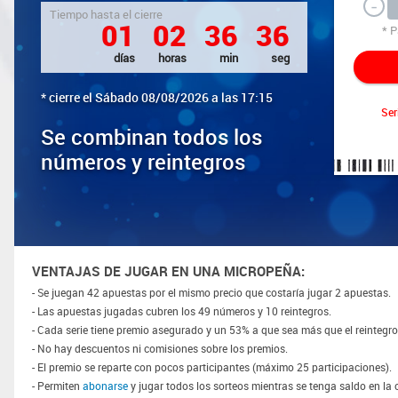
-
Tiempo hasta el cierre
0
1
0
2
3
6
3
5
* P
días
horas
min
seg
* cierre el Sábado 08/08/2026 a las 17:15
Ser
Se combinan todos los
números y reintegros
VENTAJAS DE JUGAR EN UNA MICROPEÑA:
- Se juegan 42 apuestas por el mismo precio que costaría jugar 2 apuestas.
- Las apuestas jugadas cubren los 49 números y 10 reintegros.
- Cada serie tiene premio asegurado y un 53% a que sea más que el reintegro
- No hay descuentos ni comisiones sobre los premios.
- El premio se reparte con pocos participantes (máximo 25 participaciones).
- Permiten
abonarse
y jugar todos los sorteos mientras se tenga saldo en la 