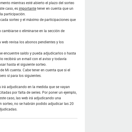
mento mientras esté abierto el plazo del sorteo
este caso, es
importante
tener en cuenta que un
a participación.
r cada sorteo y el máximo de participaciones que
n cambiarse o eliminarse en la sección de
 la web revisa los abonos pendientes y los
que encuentre saldo y pueda adjudicarlos o hasta
io recibirá un e-mail con el aviso y todavía
sar hasta el siguiente sorteo.
e Mi cuenta. Cabe tener en cuenta que si el
ro sí para los siguientes.
as irá adjudicando en la medida que se vayan
itadas por falta de series. Por poner un ejemplo,
este caso, las web irá adjudicando una
un sorteo, no se habrán podido adjudicar las 20
adjudicadas.