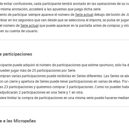
de evitar confusiones, cada participante tendrá anotado en las operaciones de su c
a misma anotación, accederá a las apuestas que juega dicha serie.
ento de participar siempre aparece el número de
Serie actual
debajo del botón de 
iar en los segundos que van desde que se selecciona el importe, se pulsa en jugar 
 el número de
Serie actual
que puede aparecer en la pantalla antes de comprar, y ot
en su cuenta de usuario.
e participaciones
cipante puede adquirir el número de participaciones que estime oportuno, sólo ha d
ueden jugar más de 25 participaciones por Serie.
ompran varias participaciones puede recibirlas en Series diferentes. Las Series se ab
on un cierre y apertura de Series puede tener participaciones en varias de ellas. P
as 23 participaciones y queremos comprar 3 participaciones. Como no pueden haber
adjudicarán 2 participaciones en una Serie y 1 en otra.
uiere limitar la compra de participaciones en una misma serie puede hacerse median
e a las Micropeñas