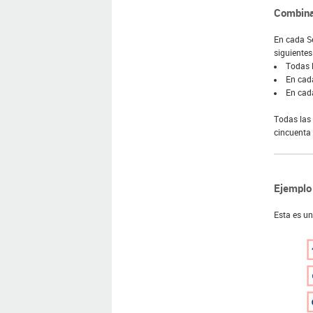
Combina
En cada S
siguientes
Todas l
En cada
En cada
Todas las 
cincuenta 
Ejemplo 
Esta es u