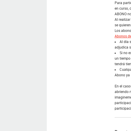
Para parti
en curso, 
ABONO no e
Al realiza
se quieren
Los abono
Abonos de
Al día 
adjudica s
Si no e
un tiempo 
tendrá tie
Cualqui
Abono ya s
En el caso
abriendo n
imaginemos
participac
participac