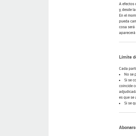
A efectos 
y, desde l
En el mom
pueda camb
cosa será
aparecerá 
Límite d
Cada parti
No se p
Si se c
coincide c
adjudicad
es que se 
Si se q
Abonars