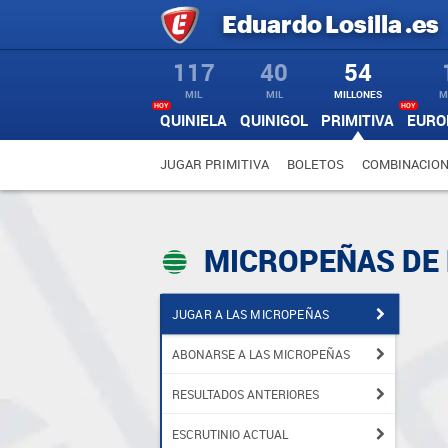
Eduardo
Losilla
.es
117
40
54
MIL
MIL
MILLONES
M
HOY
HOY
QUINIELA
QUINIGOL
PRIMITIVA
EURO
JUGAR PRIMITIVA
BOLETOS
COMBINACIO
MICROPEÑAS DE 
JUGAR A LAS MICROPEÑAS
ABONARSE A LAS MICROPEÑAS
RESULTADOS ANTERIORES
ESCRUTINIO ACTUAL