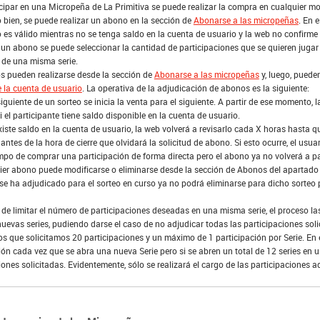
cipar en una Micropeña de La Primitiva se puede realizar la compra en cualquier mo
o bien, se puede realizar un abono en la sección de
Abonarse a las micropeñas
. En 
s válido mientras no se tenga saldo en la cuenta de usuario y la web no confirme l
r un abono se puede seleccionar la cantidad de participaciones que se quieren juga
 de una misma serie.
s pueden realizarse desde la sección de
Abonarse a las micropeñas
y, luego, puede
 la cuenta de usuario
. La operativa de la adjudicación de abonos es la siguiente:
siguiente de un sorteo se inicia la venta para el siguiente. A partir de ese momento,
i el participante tiene saldo disponible en la cuenta de usuario.
xiste saldo en la cuenta de usuario, la web volverá a revisarlo cada X horas hasta 
antes de la hora de cierre que olvidará la solicitud de abono. Si esto ocurre, el usuar
mpo de comprar una participación de forma directa pero el abono ya no volverá a pa
er abono puede modificarse o eliminarse desde la sección de Abonos del apartado d
e ha adjudicado para el sorteo en curso ya no podrá eliminarse para dicho sorteo pe
 de limitar el número de participaciones deseadas en una misma serie, el proceso l
uevas series, pudiendo darse el caso de no adjudicar todas las participaciones solic
 que solicitamos 20 participaciones y un máximo de 1 participación por Serie. En 
ión cada vez que se abra una nueva Serie pero si se abren un total de 12 series en 
iones solicitadas. Evidentemente, sólo se realizará el cargo de las participaciones 