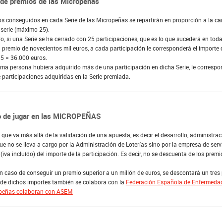
 de premios de las Micropeñas
s conseguidos en cada Serie de las Micropeñas se repartirán en proporción a la ca
 serie (máximo 25).
o, si una Serie se ha cerrado con 25 participaciones, que es lo que sucederá en tod
 premio de novecientos mil euros, a cada participación le corresponderá el importe d
5 = 36.000 euros.
ma persona hubiera adquirido más de una participación en dicha Serie, le correspo
participaciones adquiridas en la Serie premiada.
io de jugar en las MICROPEÑAS
 que va más allá de la validación de una apuesta, es decir el desarrollo, administra
que no se lleva a cargo por la Administración de Loterías sino por la empresa de ser
 (iva incluído) del importe de la participación. Es decir, no se descuenta de los prem
 caso de conseguir un premio superior a un millón de euros, se descontará un tres p
 de dichos importes también se colabora con la
Federación Española de Enfermed
peñas colaboran con ASEM