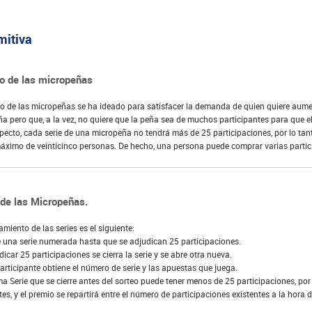
mitiva
o de las micropeñas
o de las micropeñas se ha ideado para satisfacer la demanda de quien quiere aume
a pero que, a la vez, no quiere que la peña sea de muchos participantes para que el 
pecto, cada serie de una micropeña no tendrá más de 25 participaciones, por lo tant
áximo de veinticinco personas. De hecho, una persona puede comprar varias partic
de las Micropeñas.
amiento de las series es el siguiente:
 una serie numerada hasta que se adjudican 25 participaciones.
dicar 25 participaciones se cierra la serie y se abre otra nueva.
rticipante obtiene el número de serie y las apuestas que juega.
ma Serie que se cierre antes del sorteo puede tener menos de 25 participaciones, p
tes, y el premio se repartirá entre el número de participaciones existentes a la hora de