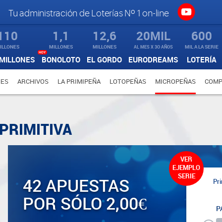
Tu administración de Loterías Nº 1 on-line
110
1,1
12,6
20MIL
600
ILLONES
MILLONES
MILLONES
AL MES X 3O AÑOS
MIL A LA SERIE
HOY
MILLONES
BONOLOTO
EL GORDO
EURODREAMS
LOTERÍA
NES
ARCHIVOS
LA PRIMIPEÑA
LOTOPEÑAS
MICROPEÑAS
COMP
PRIMITIVA
VER
EJEMPLO
SERIE
42 APUESTAS
Pri
POR SÓLO 2,00€
P