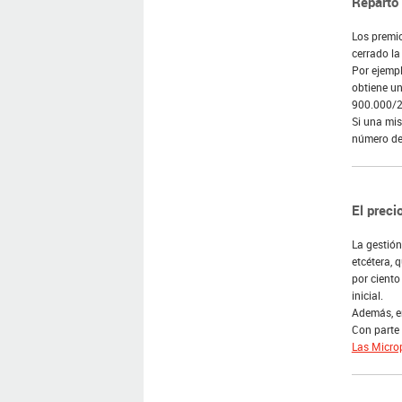
Reparto
Los premio
cerrado la
Por ejempl
obtiene un
900.000/2
Si una mis
número de 
El prec
La gestión
etcétera, 
por ciento
inicial.
Además, en
Con parte
Las Micro