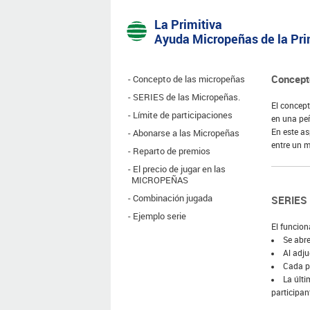
La Primitiva
Ayuda Micropeñas de la Pri
Concept
Concepto de las micropeñas
SERIES de las Micropeñas.
El concept
Límite de participaciones
en una peñ
En este as
Abonarse a las Micropeñas
entre un m
Reparto de premios
El precio de jugar en las
MICROPEÑAS
Combinación jugada
SERIES 
Ejemplo serie
El funcion
Se abre
Al adju
Cada pa
La últi
participan